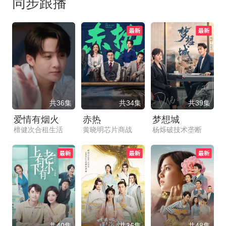
同步跟播
共36集
共34集
共39集
爱情有烟火
赤热
梦想城
檀健次合租生活
黄晓明芯片商战
杨烁破技术垄断
共40集
共36集
共48集