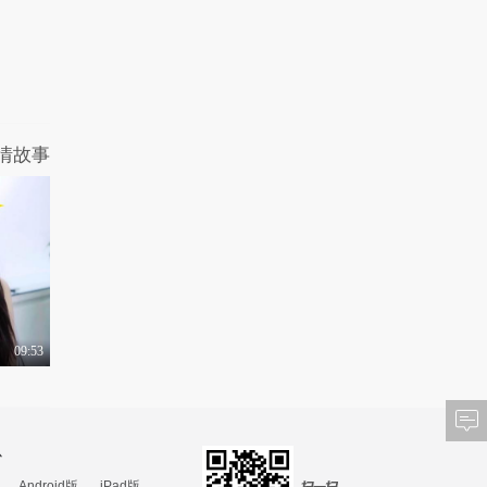
1.1万热力值
04:57
周尊圣百幅黄土坡作品
展暨文集首发式在北..
1.3万热力值
03:22
《龙与地下城：侠盗荣
耀》口碑飘红 新片..
情故事
8867热力值
03:17
林超贤携动作巨制《爆
裂点》强势回归 张..
1.2万热力值
01:00
七彩云南全新力作亮相
2023中国国际珠宝展
09:53
9970热力值
02:30
新疆原创动画电影《克
拉和玛依历险记》首..
1.2万热力值
02:17
心
Android版
iPad版
CHICCO MAO2023秋