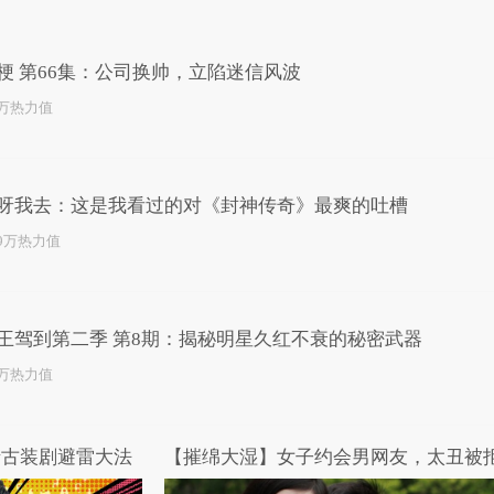
已为您推荐了10+条视频
梗 第66集：公司换帅，立陷迷信风波
3万热力值
呀我去：这是我看过的对《封神传奇》最爽的吐槽
.9万热力值
王驾到第二季 第8期：揭秘明星久红不衰的秘密武器
2万热力值
产古装剧避雷大法
【摧绵大湿】女子约会男网友，太丑被