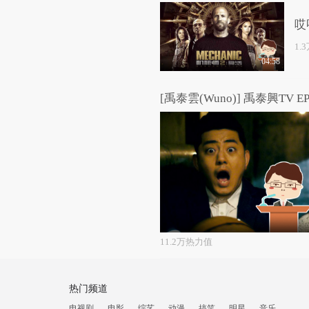
哎
1.
04:58
[禹泰雲(Wuno)] 禹泰興TV EP
11.2万热力值
热门频道
电视剧
电影
综艺
动漫
搞笑
明星
音乐