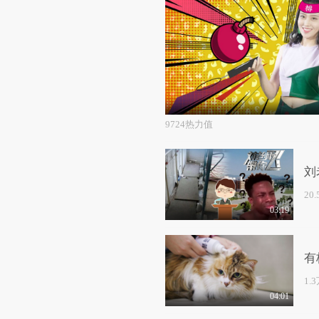
9724热力值
刘
20
03:19
有
1.
04:01