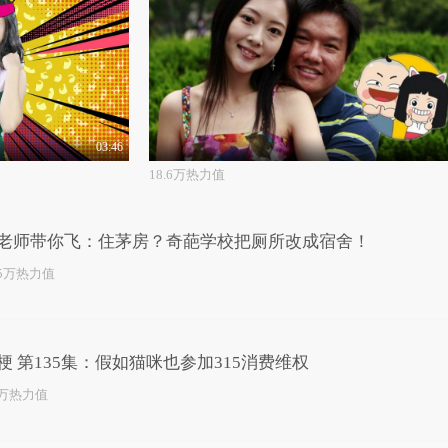
03:46
18.6万热力值
老师带你飞：住茅房？奇葩学校把厕所改成宿舍！
.5万热力值
梗 第135集：假如猫咪也参加315消费维权
3万热力值