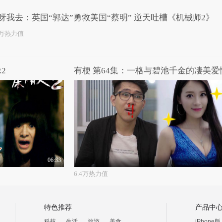
呀我去：英国“郭达”勇救美国“蔡明” 逆天吐槽《机械师2》
3万热力值
.2
有梗 第64集：一格与碧池千金的凄美爱
06:33
6.4万热力值
特色推荐
产品中
科技
生活
旅游
美食
iPhone版