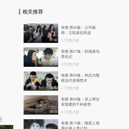
1.3万热力值
03:21
相关推荐
北影原创音乐剧《江
姐》正式发布 九月迎..
1.0万热力值
02:18
有梗 第66集：公司换
帅，立陷迷信风波
北影原创音乐剧《江
07:41
3.3万热力值
姐》正式发布 九月迎..
1.2万热力值
01:52
有梗 第67集：职场菜鸟
黑化记
以时装传递千古雅韵
07:50
3.8万热力值
GRACE CHEN诠释今
世..
1.0万热力值
02:00
有梗 第68集：狗总为繁
殖后代亲测禁术
第31届中国真维斯杯休
06:42
1.2万热力值
闲装设计大赛圆满结..
9749热力值
01:35
有梗 第69集：床上帮女
友取暖的千种姿势
第31届中国真维斯杯休
闲装设计大赛圆满结..
04:26
6.1万热力值
拒
1.2万热力值
02:13
有梗 第70集：喵星人密
商征服人类计划