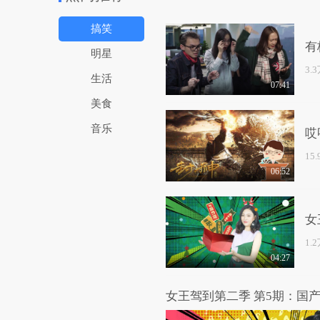
搞笑
有
明星
3.
生活
07:41
美食
音乐
哎
15
06:52
女
1.
04:27
女王驾到第二季 第5期：国