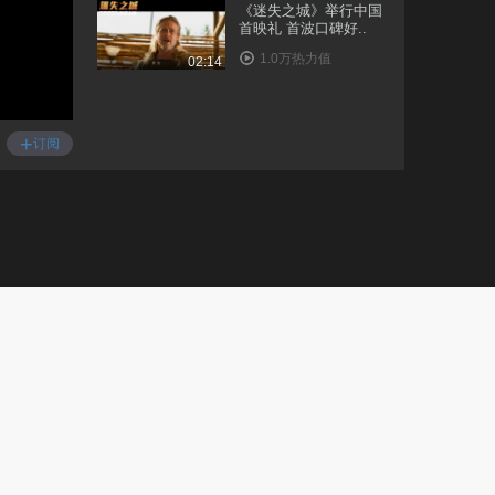
《迷失之城》举行中国
首映礼 首波口碑好..
1.0万热力值
02:14
山河永定书画作品展在
北京开幕
+
订阅
8394热力值
04:16
第29届大学生电影节开
幕 甄子丹首次挑战..
8899热力值
01:43
第29届大学生电影节开
幕 甄子丹首次挑战..
1.2万热力值
01:52
主客观 2022西铁城当
代艺术展开幕
1.2万热力值
02:51
主客观 2022西铁城当
代艺术展开幕