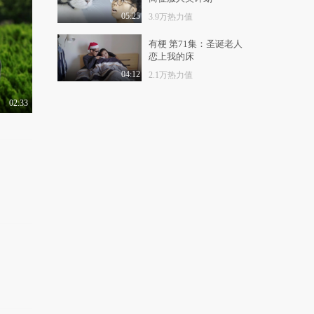
杨紫琪携空氧2023春夏
系列登陆中国国际时..
05:25
3.9万热力值
8468热力值
02:31
有梗 第71集：圣诞老人
恋上我的床
电影《平凡英雄》李冰
冰冯绍峰黄晓明极限..
04:12
2.1万热力值
1.0万热力值
03:34
02:33
电影《平凡英雄》
曝“温柔以待”特辑 向..
1.2万热力值
01:06
电影《平凡英雄》发布
同名片尾曲MV 热血..
1.2万热力值
02:04
搜狐视频启动幽默搞笑
创作者爆笑之夜 搞..
1.3万热力值
02:28
《前任4：英年早婚》
正式杀青！“前任”..