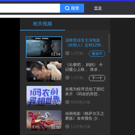
登录
相关视频
汤唯雷佳音主演电影
《吹哨人》定档1206 ..
1.0万热力值
播放中
01:04
《出拳吧， 妈妈》 今
日暖心上映， 谭卓..
1.0万热力值
下一个
01:10
央视为程序员拍了部纪
录片 《码农的异想..
8020热力值
01:49
动画电影《格萨尔王之
磨炼》发布预告 少..
1.2万热力值
01:00