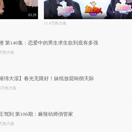
03:29
11.4万热力值
梗 第140集：恋爱中的男生求生欲到底有多强
1万热力值
摧绵大湿】春光无限好！妹纸放屁响彻天际
.6万热力值
王驾到 第106期：麻辣幼师俏管家
1万热力值