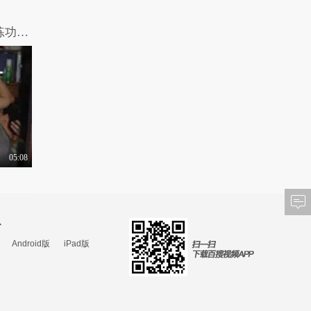
【摧绵大湿】床技了得！小情侣奇葩的练功招式
05:08
心
Android版
iPad版