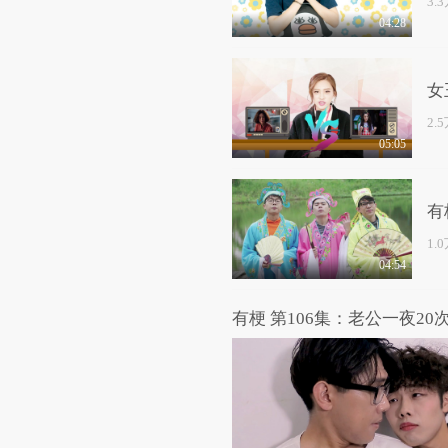
3.
04:28
女
2.
05:05
有
1.
04:54
有梗 第106集：老公一夜20