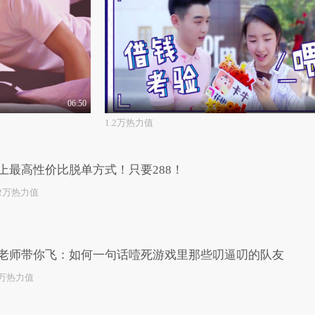
06:50
1.2万热力值
上最高性价比脱单方式！只要288！
.2万热力值
老师带你飞：如何一句话噎死游戏里那些叨逼叨的队友
0万热力值