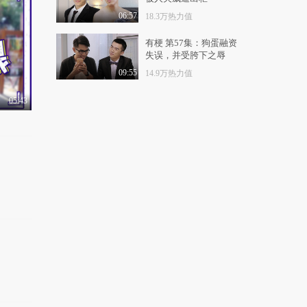
有梗 第68集：狗总为
繁殖后代亲测禁术
06:57
18.3万热力值
1.2万热力值
06:42
有梗 第57集：狗蛋融资
失误，并受胯下之辱
有梗 第69集：床上帮
女友取暖的千种姿势
09:55
14.9万热力值
6.1万热力值
04:26
05:43
有梗 第70集：喵星人
密商征服人类计划
3.9万热力值
05:25
有梗 第71集：圣诞老
人恋上我的床
2.1万热力值
04:12
有梗 第72集：元旦派
对男子竟公然搞基
4.7万热力值
04:31
有梗 第73集：春运抢
票浮世绘