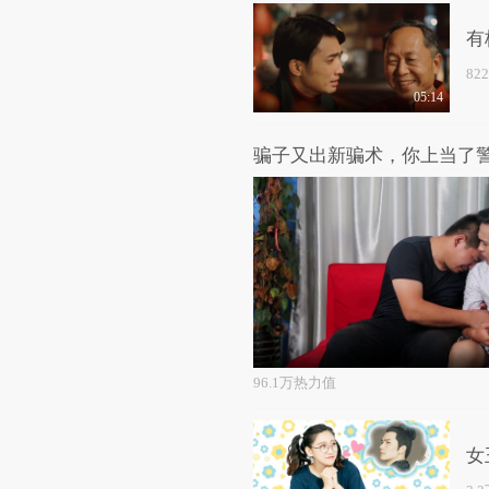
有
82
05:14
骗子又出新骗术，你上当了
96.1万热力值
女