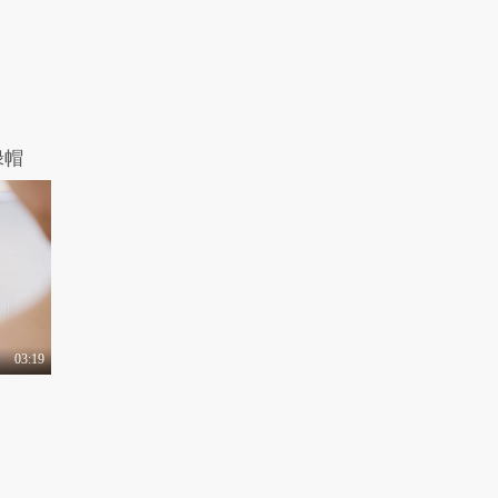
1.3万热力值
03:49
有梗 第74集：当年终
奖遇上机智老板
2.2万热力值
04:02
有梗 第75集：神仙流
落人间惨被凡人迫害
绿帽
3.0万热力值
04:12
有梗 第76集：亲妈妙
用新年禁忌克仇家
1.0万热力值
04:54
有梗 第77集：三男相
约户外打野炮
03:19
2.1万热力值
04:32
有梗 第78集：相亲套
路深，我要回农村
4.5万热力值
04:31
有梗 第79集：洞房花