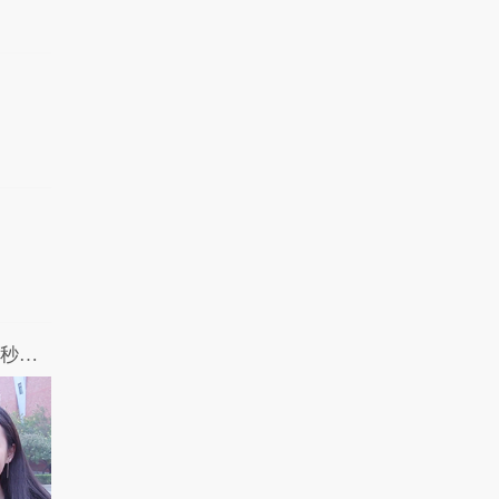
烛夜，我竟偷偷会老..
3.7万热力值
05:09
有梗 第80集：我和监
考老师不为人知的故..
2.7万热力值
05:19
你忘不掉的那个人，现在还好吗？2分02秒眼眶湿了，致我们最想念的那个人...