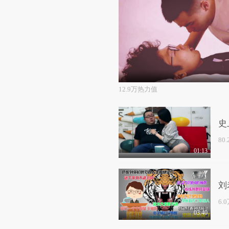
12.9万热力值
史
80
01:13
刘
6.
03:40