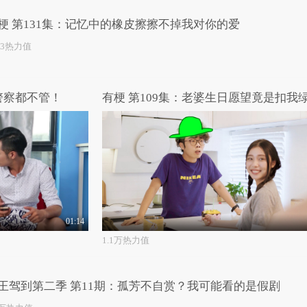
梗 第131集：记忆中的橡皮擦擦不掉我对你的爱
23热力值
警察都不管！
有梗 第109集：老婆生日愿望竟是扣我
01:14
1.1万热力值
王驾到第二季 第11期：孤芳不自赏？我可能看的是假剧