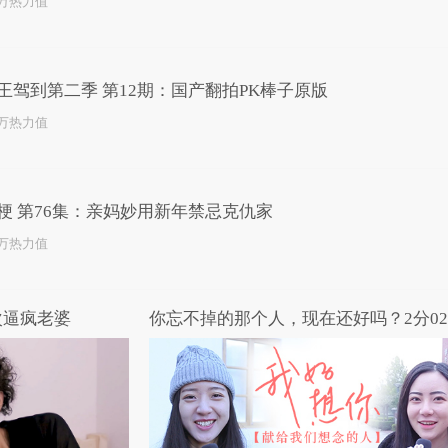
3万热力值
王驾到第二季 第12期：国产翻拍PK棒子原版
5万热力值
梗 第76集：亲妈妙用新年禁忌克仇家
0万热力值
次逼疯老婆