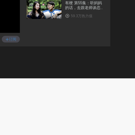
有梗 第55集：听妈妈
的话，去跟老师谈恋..
59.3万热力值
06:32
有梗 第56集：男子偷
情被人夫威逼出柜
+
订阅
18.3万热力值
06:57
有梗 第57集：狗蛋融
资失误，并受胯下之..
14.9万热力值
09:55
有梗 第60集：狗总公
司陷入成功学新危机
21.9万热力值
08:05
有梗 第61集：嘻歪深
陷办公室恋情
6.2万热力值
05:34
有梗 第62集：狗总
KTV买醉险失身