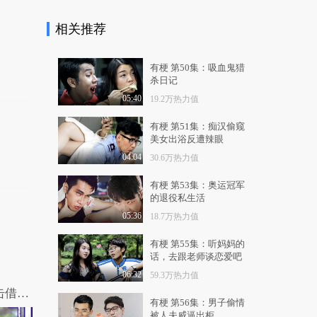
19.1万热力值
06:03
相关推荐
有梗 第63集：一格加
班频遇灵异事件
7.1万热力值
08:57
有梗 第50集：吸血鬼猎
杀日记
有梗 第64集：一格与
05:40
19.2万热力值
碧池千金的凄美爱情..
6.4万热力值
09:53
有梗 第51集：痴汉偷窥
美女出浴反遭辣眼
有梗 第65集：血战双
04:04
30.6万热力值
十一之省钱特工队
2.6万热力值
05:41
有梗 第53集：奥运冠军
的退役私生活
有梗 第66集：公司换
05:36
18.7万热力值
帅，立陷迷信风波
3.3万热力值
07:41
有梗 第55集：听妈妈的
话，去跟老师谈恋爱吧
有梗 第67集：职场菜
鸟黑化记
06:32
59.3万热力值
史上最考验感情的采访，看好基友被突击借钱的真实反应
3.8万热力值
07:50
有梗 第56集：男子偷情
被人夫威逼出柜