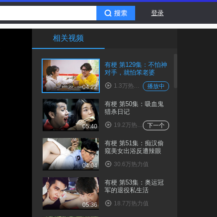
登录
相关视频
有梗 第129集：不怕神
对手，就怕笨老婆
1.3万热力值
播放中
04:22
有梗 第50集：吸血鬼
猎杀日记
19.2万热力值
下一个
05:40
有梗 第51集：痴汉偷
窥美女出浴反遭辣眼
30.6万热力值
04:04
有梗 第53集：奥运冠
军的退役私生活
18.7万热力值
05:36