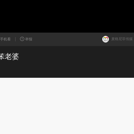
麦格尼菲传媒
手机看
举报
笨老婆