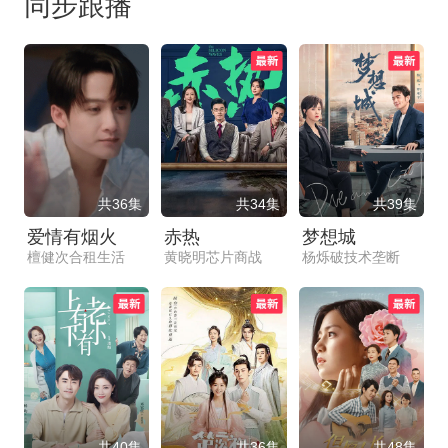
同步跟播
共36集
共34集
共39集
爱情有烟火
赤热
梦想城
檀健次合租生活
黄晓明芯片商战
杨烁破技术垄断
共40集
共36集
共48集