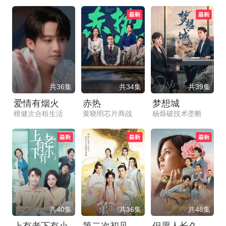
共36集
共34集
共39集
爱情有烟火
赤热
梦想城
檀健次合租生活
黄晓明芯片商战
杨烁破技术垄断
共40集
共36集
共48集
上有老下有小
第二次初见
但愿人长久