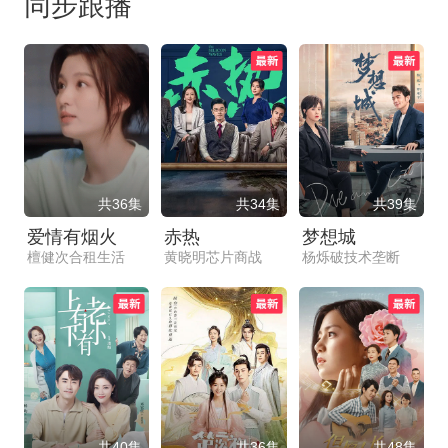
同步跟播
共36集
共34集
共39集
爱情有烟火
赤热
梦想城
檀健次合租生活
黄晓明芯片商战
杨烁破技术垄断
共40集
共36集
共48集