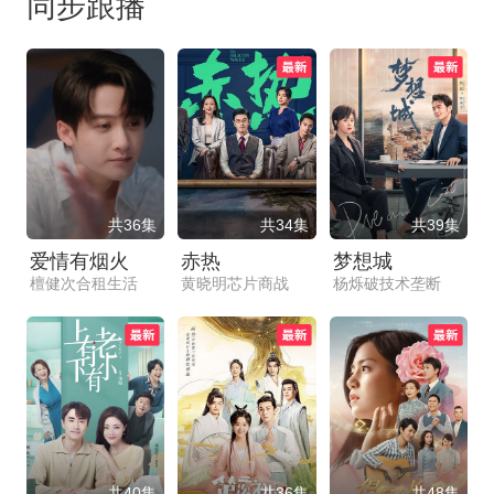
同步跟播
共36集
共34集
共39集
爱情有烟火
赤热
梦想城
檀健次合租生活
黄晓明芯片商战
杨烁破技术垄断
共40集
共36集
共48集