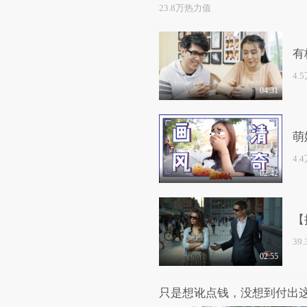
23.8万热力值
有
4.
04:31
萌
4.
02:42
【
39
02:55
只是想讹点钱，没想到付出