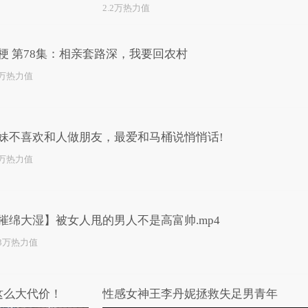
2.2万热力值
梗 第78集：相亲套路深，我要回农村
5万热力值
妹不喜欢和人做朋友，最爱和马桶说悄悄话!
4万热力值
摧绵大湿】被女人甩的男人不是高富帅.mp4
.3万热力值
这么大代价！
性感女神王李丹妮拯救失足男青年