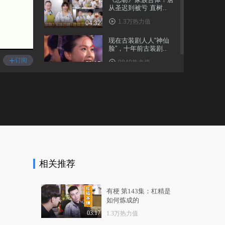
从圣迟到被亏 直树..
1.3万热力值
04:32
现在古装剧人人“神仙
脸”，十年前古装剧..
+
订阅
9840热力值
01:15
相关推荐
有梗 第143集：杠精是
如何炼成的
03:17
1.3万热力值