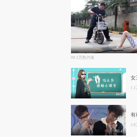
89.2万热力值
女
1.
04:02
有
2.
05:41