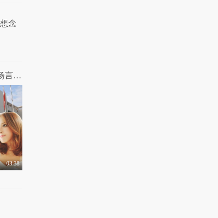
最想念
刘老师带你飞：“初一扛霸子”爆红网络 扬言美人只配强者拥有
03:38