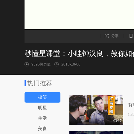
分享
秒懂星课堂：小哇钟汉良，教你如何
9396热力值
2018-10-06
热门推荐
搞笑
有
明星
1.
生活
03:17
美食