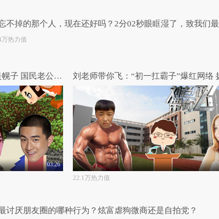
忘不掉的那个人，现在还好吗？2分02秒眼眶湿了，致我们
那个人...
.4万热力值
刘老师带你飞：网选“后宫”是幌子 国民老公真爱之人再曝光
03:26
22.1万热力值
最讨厌朋友圈的哪种行为？炫富虐狗微商还是自拍党？