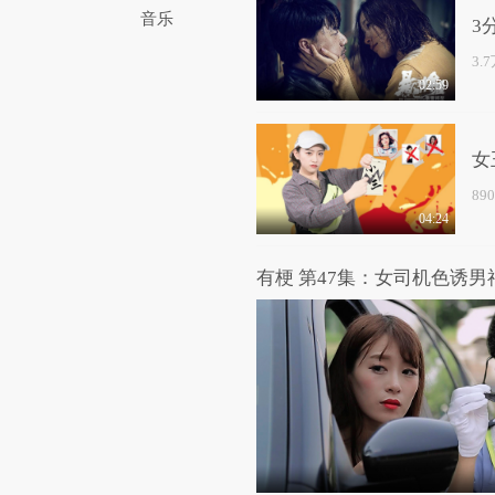
音乐
3
3.
02:59
女
89
04:24
有梗 第47集：女司机色诱男