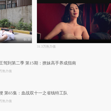
01:10
31.3万热力值
王驾到第二季 第15期：撩妹高手养成指南
1万热力值
梗 第65集：血战双十一之省钱特工队
6万热力值