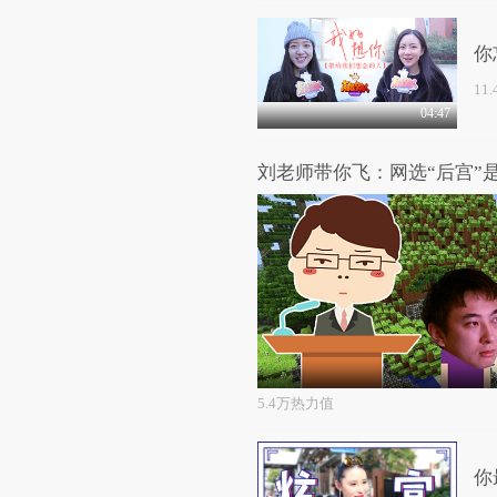
你
的
11
04:47
5.4万热力值
你