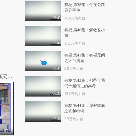
有梗 第38集：午夜公路
灵异事件
06:43
15.8万热力值
有梗 第40集：解救吾小
姐
07:40
11.1万热力值
有梗 第41集：有梗无间
之天台搞鬼
08:41
9.0万热力值
路人吐槽华语乐坛那些像废话的歌词，陈奕迅和林宥嘉纷纷躺枪！
有梗 第43集：那些年我
们一起懵过的高考
06:35
15.0万热力值
有梗 第44集：摩登家庭
之坑爹特辑
07:30
7.5万热力值
03:32