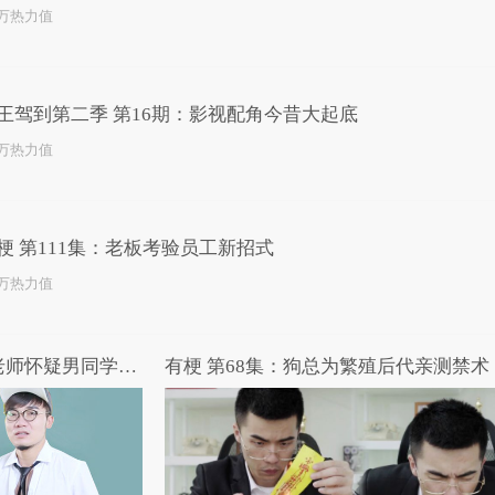
0万热力值
王驾到第二季 第16期：影视配角今昔大起底
0万热力值
梗 第111集：老板考验员工新招式
1万热力值
节操补习班：最污的误会！老师怀疑男同学课堂打飞机当场被吓哭
有梗 第68集：狗总为繁殖后代亲测禁术