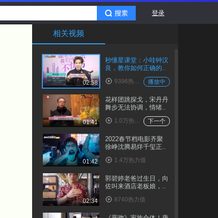
登录
相关视频
秒懂星课堂：小哇钟汉
良，教你如何正确的..
9396热力值
播放中
02:58
花样团跳探戈，宋丹丹
舞步无法协调，情绪..
1.0万热力值
下一个
01:41
2022春节档电影齐聚
徐峥沈腾易烊千玺正..
1.4万热力值
01:42
郭碧婷老爸过生日，向
佐叫来酒店老板娘，..
8740热力值
02:34
《恶吻》家族合体！唐