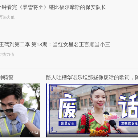
分钟看完《暴雪将至》堪比福尔摩斯的保安队长
7万热力值
王驾到第二季 第18期：当红女星名正言顺当小三
07热力值
神骑警
05:54