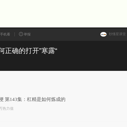
秒懂星课堂
手机看
举报
正确的打开”寒露“
已为您推荐了10+条视频
梗 第143集：杠精是如何炼成的
3万热力值