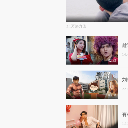
2.1万热力值
趁
14
02:33
刘
22
03:38
有
1.