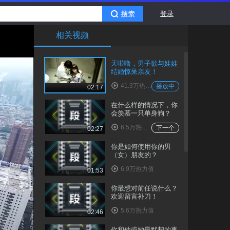
登录
相关视频
天啦噜，男子欲与娃娃
结婚惊呆亲友！
41.3万热力值
播放中
02:17
在什么样的情况下，你
会羡慕一只单身狗？
6.5万热力值
下一个
02:27
你是如何使用你的男
（女）朋友的？
6.9万热力值
01:53
你最想对前任说什么？
欢迎留言补刀！
5.6万热力值
02:46
你和他或她最默契的事