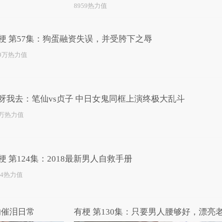
8959热力值
梗 第57集：狗蛋融资失误，并受胯下之辱
.9万热力值
呀我去：笔仙vs贞子 中日女鬼同框上演终极大乱斗
9万热力值
梗 第124集：2018最新男人自救手册
24热力值
的催泪日常