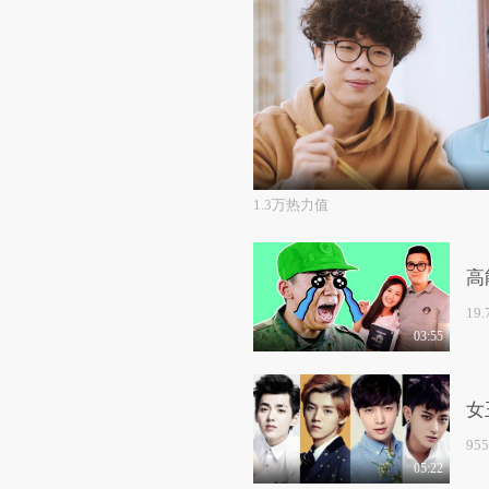
1.3万热力值
高
19
03:55
女
95
05:22