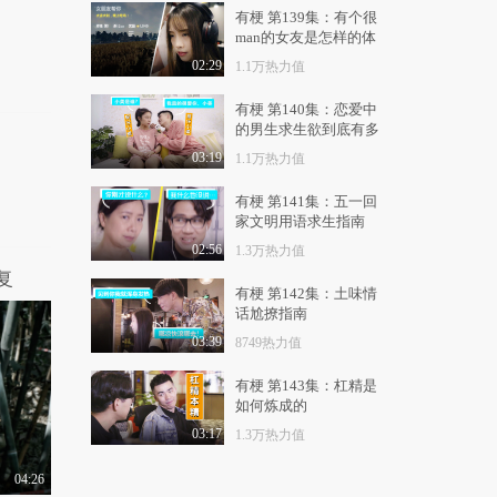
10.3万热力值
02:00
有梗 第139集：有个很
man的女友是怎样的体
假如你的另一半男女通
验
吃，你会怎么办？
02:29
1.1万热力值
10.9万热力值
02:13
有梗 第140集：恋爱中
的男生求生欲到底有多
性感女神王李丹妮拯救
强
失足男青年
03:19
1.1万热力值
31.3万热力值
01:07
有梗 第141集：五一回
家文明用语求生指南
什么样的运动可以分分
钟赚五千块？
02:56
1.3万热力值
5.6万热力值
02:16
复
有梗 第142集：土味情
王李丹妮和张驰上演大
话尬撩指南
尺度床戏
03:39
8749热力值
27.1万热力值
00:49
有梗 第143集：杠精是
如何炼成的
03:17
1.3万热力值
04:26