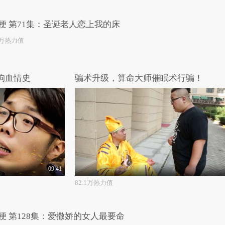
梗 第71集：圣诞老人恋上我的床
1万热力值
狗血情史
骗术升级，算命大师催眠术行骗！
09:41
82.1万热力值
梗 第128集：爱撒娇的女人最要命