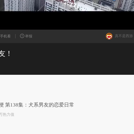
真不是西游
手机看
举报
友！
已为您推荐了10+条视频
梗 第138集：犬系男友的恋爱日常
2万热力值