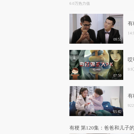
6.0万热力值
有
14
09:55
哎
9.
07:59
有
92
05:32
有梗 第120集：爸爸和儿子