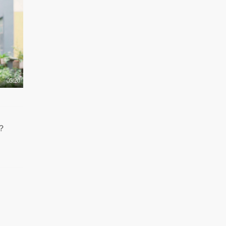
05:20
？