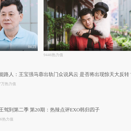
04:25
9446热力值
能路人：王宝强马蓉出轨门众说风云 是否将出现惊天大反转
.7万热力值
王驾到第二季 第20期：热辣点评EXO韩归四子
56热力值