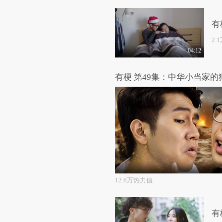
有
2.
04:12
有梗 第49集：中华小当家的
12.6万热力值
有