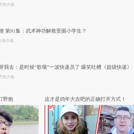
1万热力值
梗 第91集：武术神功解救受困小学生？
81热力值
呀我去：是时候“歌颂”一波快递员了 爆笑吐槽《超级快递》
8万热力值
打野炮
这才是鸡年大吉吧的正确打开方式！