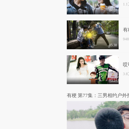
1.
04:07
有
94
05:38
哎
3.
05:14
有梗 第77集：三男相约户外