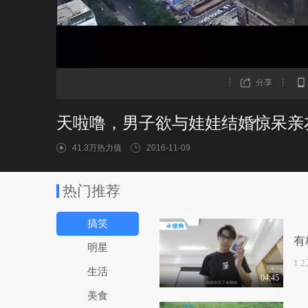
分享
天啦噜，男子欲与娃娃结婚惊呆亲
41.3万热力值
2016-11-09
热门推荐
搞笑
有
明星
1.
生活
04:45
美食