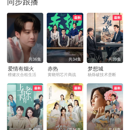
同步跟播
共36集
共34集
共39集
爱情有烟火
赤热
梦想城
檀健次合租生活
黄晓明芯片商战
杨烁破技术垄断
共40集
共36集
共48集