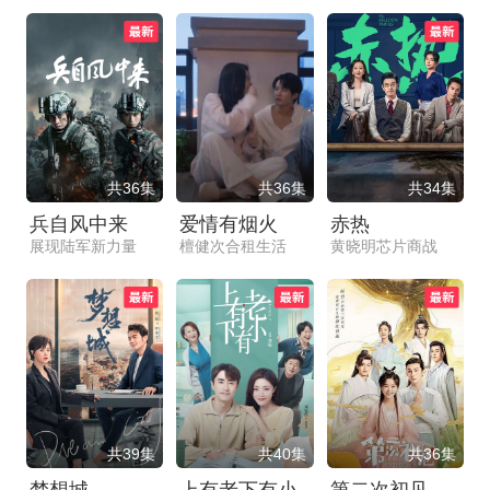
共36集
共36集
共34集
兵自风中来
爱情有烟火
赤热
展现陆军新力量
檀健次合租生活
黄晓明芯片商战
共39集
共40集
共36集
梦想城
上有老下有小
第二次初见