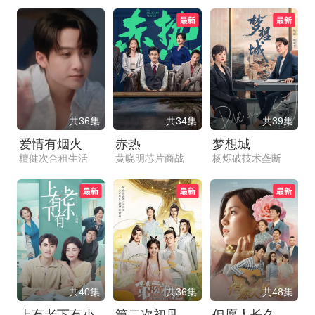
共36集
共34集
共39集
爱情有烟火
赤热
梦想城
檀健次合租生活
黄晓明芯片商战
杨烁破技术垄断
共40集
共36集
共48集
上有老下有小
第二次初见
但愿人长久