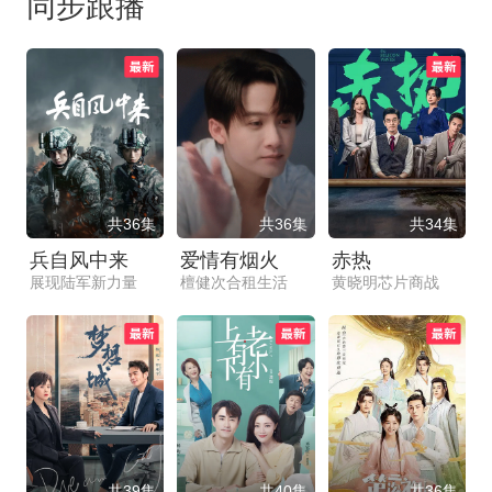
同步跟播
共36集
共36集
共34集
兵自风中来
爱情有烟火
赤热
展现陆军新力量
檀健次合租生活
黄晓明芯片商战
共39集
共40集
共36集