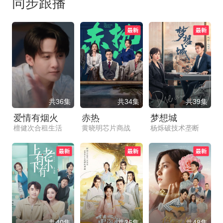
同步跟播
共36集
共34集
共39集
爱情有烟火
赤热
梦想城
檀健次合租生活
黄晓明芯片商战
杨烁破技术垄断
共40集
共36集
共48集