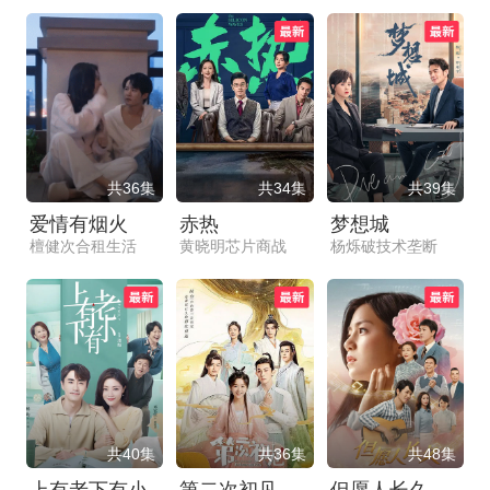
共36集
共34集
共39集
爱情有烟火
赤热
梦想城
檀健次合租生活
黄晓明芯片商战
杨烁破技术垄断
共40集
共36集
共48集
上有老下有小
第二次初见
但愿人长久