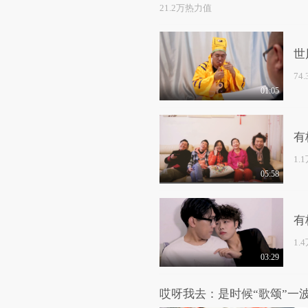
21.2万热力值
世
74
01:05
有
1.
05:58
有
1.
03:29