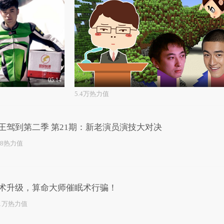
05:14
5.4万热力值
王驾到第二季 第21期：新老演员演技大对决
98热力值
术升级，算命大师催眠术行骗！
.1万热力值