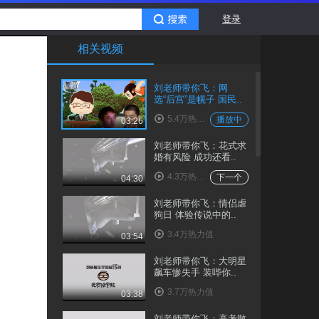
登录
相关视频
刘老师带你飞：网
选“后宫”是幌子 国民..
5.4万热力值
播放中
03:26
刘老师带你飞：花式求
婚有风险 成功还看..
4.3万热力值
下一个
04:30
刘老师带你飞：情侣虐
狗日 体验传说中的..
3.4万热力值
03:54
刘老师带你飞：大明星
飙车惨失手 装哔你..
3.7万热力值
03:38
刘老师带你飞：高考散