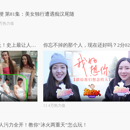
梗 第81集：美女独行遭遇痴汉尾随
4万热力值
【摧绵大湿】女人都望尘莫及！史上最让人蛋疼的男扮女装
05:10
11.4万热力值
人污力全开！教你“冰火两重天”怎么玩！