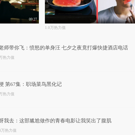
09:27
1.0万热力值
老师带你飞：愤怒的单身汪 七夕之夜竟打爆快捷酒店电话
0万热力值
梗 第67集：职场菜鸟黑化记
8万热力值
呀我去：这部尴尬做作的青春电影让我笑出了腹肌
.4万热力值