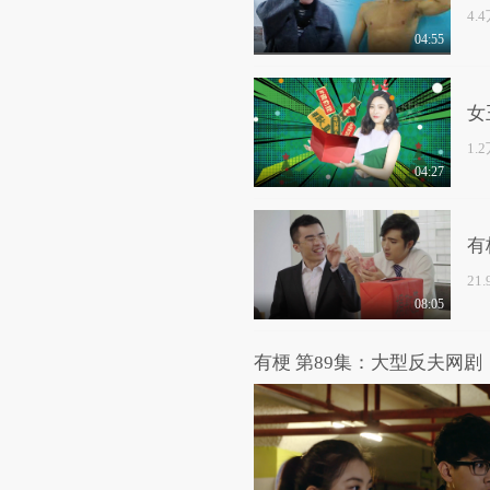
4.
04:55
女
1.
04:27
有
21
08:05
有梗 第89集：大型反夫网