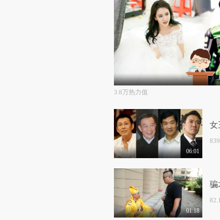
3.8万热力值
女
83
06:01
骗
82
01:18