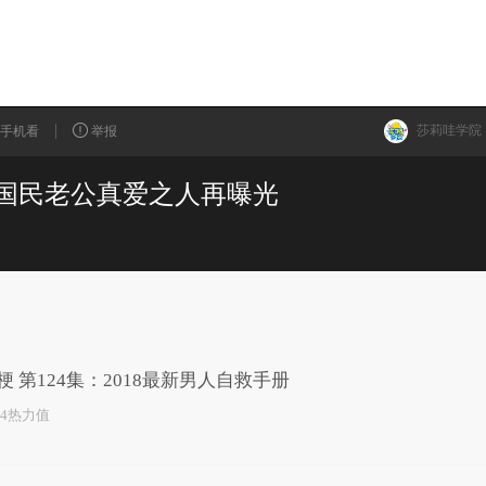
莎莉哇学院
手机看
举报
 国民老公真爱之人再曝光
已为您推荐了10+条视频
梗 第124集：2018最新男人自救手册
24热力值