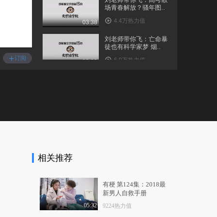
场青春解放？骚年图..
4.4万热力值
03:38
刘老师带你飞：亡命暴
徒也有科学家梦 烟..
+
订阅
6.0万热力值
03:00
刘老师带你飞：拔dior
无情真炮king 走肾..
5.1万热力值
03:50
刘老师带你飞：炫富新
套路 神车牌套破车 ..
4.7万热力值
04:07
相关推荐
[禹泰雲(Wuno)] 禹泰興
TV EP.2
4.0万热力值
03:52
有梗 第124集：2018最
新男人自救手册
刘老师带你飞：走火入
魔 男子勇闯女厕竟..
05:32
9224热力值