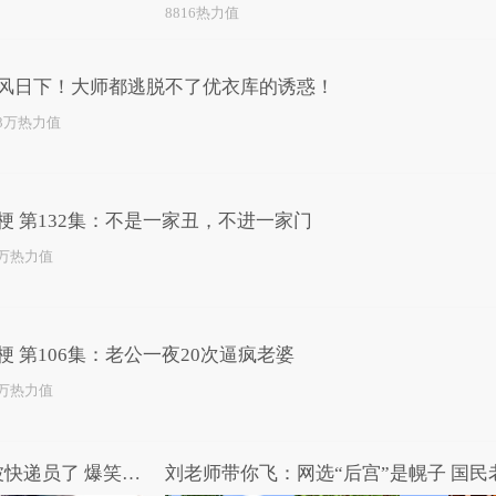
8816热力值
风日下！大师都逃脱不了优衣库的诱惑！
.3万热力值
梗 第132集：不是一家丑，不进一家门
1万热力值
梗 第106集：老公一夜20次逼疯老婆
4万热力值
哎呀我去：是时候“歌颂”一波快递员了 爆笑吐槽《超级快递》