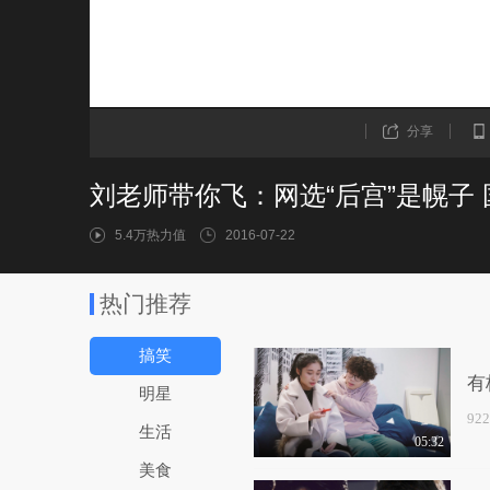
分享
刘老师带你飞：网选“后宫”是幌子
5.4万热力值
2016-07-22
热门推荐
搞笑
有
明星
92
生活
05:32
美食