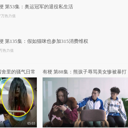
梗 第53集：奥运冠军的退役私生活
.7万热力值
梗 第135集：假如猫咪也参加315消费维权
3万热力值
宿舍里的骚气日常
有梗 第88集：熊孩子辱骂美女惨被暴打
05:03