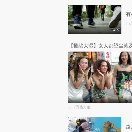
有
1.
04:27
35.7万热力值
路