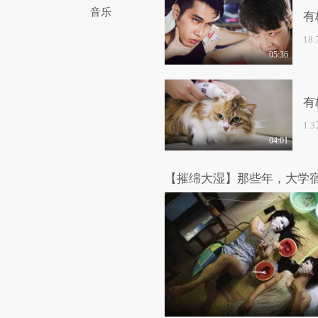
音乐
有
18
05:36
有
1.
04:01
【摧绵大湿】那些年，大学