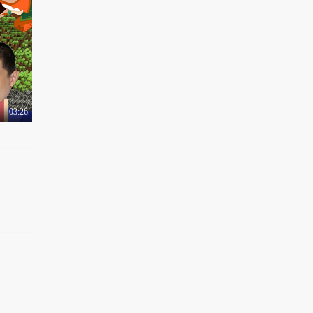
刘老师带你飞：老司机
送福利 1024“打枪..
3.1万热力值
03:29
刘老师带你飞：回收19
万枚“炸弹” 韩国..
3.7万热力值
03:26
03:09