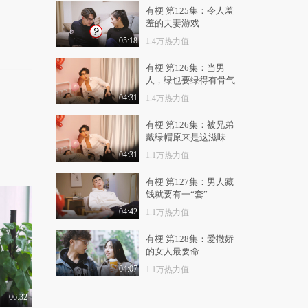
9.7万热力值
03:19
有梗 第125集：令人羞
羞的夫妻游戏
刘老师带你飞：［第一
视角］山谷里被狼撵..
05:18
1.4万热力值
5.3万热力值
04:12
有梗 第126集：当男
人，绿也要绿得有骨气
刘老师带你飞：如何一
句话噎死游戏里那些..
04:31
1.4万热力值
6.0万热力值
03:40
有梗 第126集：被兄弟
戴绿帽原来是这滋味
刘老师带你飞: 警告！
你们爱的男神女神所..
04:31
1.1万热力值
8.0万热力值
02:59
有梗 第127集：男人藏
刘老师带你飞：愤怒的
钱就要有一“套”
单身汪 七夕之夜竟..
04:42
1.1万热力值
7.0万热力值
03:37
有梗 第128集：爱撒娇
刘老师带你飞：蒙圈！
的女人最要命
女主播直播造小人灵..
04:07
1.1万热力值
9.5万热力值
03:42
06:32
刘老师带你飞：小学生