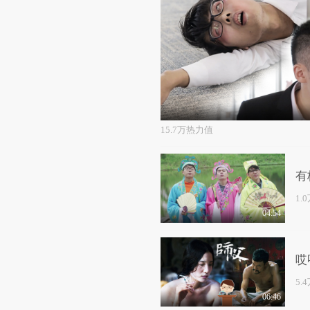
15.7万热力值
有
1.
04:54
哎
5.
06:46