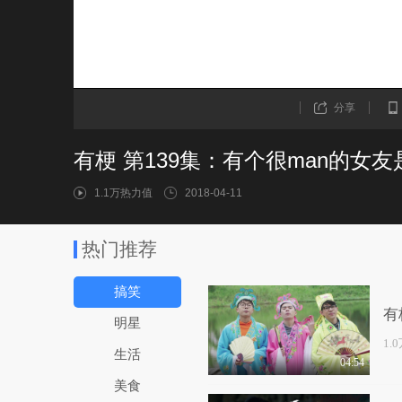
分享
有梗 第139集：有个很man的女
1.1万热力值
2018-04-11
热门推荐
搞笑
有
明星
1.
生活
04:54
美食