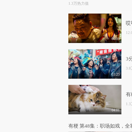
1.3万热力值
哎
12
06:09
3
3.
03:25
有
1.
04:01
有梗 第48集：职场如戏，全