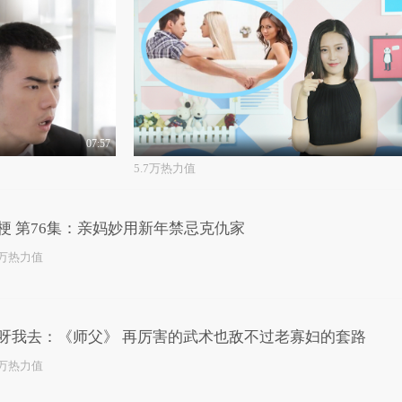
07:57
5.7万热力值
梗 第76集：亲妈妙用新年禁忌克仇家
0万热力值
呀我去：《师父》 再厉害的武术也敌不过老寡妇的套路
4万热力值