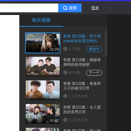
登录
相关视频
有梗 第139集：有个很
man的女友是怎样的..
1.1万热力值
播放中
02:29
有梗 第119集：揭秘单
身狗的祖传秘密
8218热力值
下一个
04:14
有梗 第120集：爸爸和
儿子的催泪日常
1.3万热力值
04:25
有梗 第121集：令人窒
息的直男日常
1.2万热力值
03:42
有梗 第122集：新一批