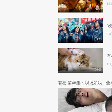
12
06:09
3
3.
03:25
有
1.
04:01
有梗 第48集：职场如戏，全