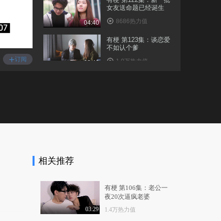
女友送命题已经诞生
8686热力值
04:40
有梗 第123集：谈恋爱
不如认个爹
+
订阅
1.0万热力值
03:40
有梗 第124集：2018最
新男人自救手册
9224热力值
05:32
有梗 第125集：令人羞
羞的夫妻游戏
1.4万热力值
05:18
相关推荐
有梗 第126集：当男
人，绿也要绿得有骨气
1.4万热力值
04:31
有梗 第106集：老公一
夜20次逼疯老婆
有梗 第126集：被兄弟
戴绿帽原来是这滋味
03:29
1.4万热力值