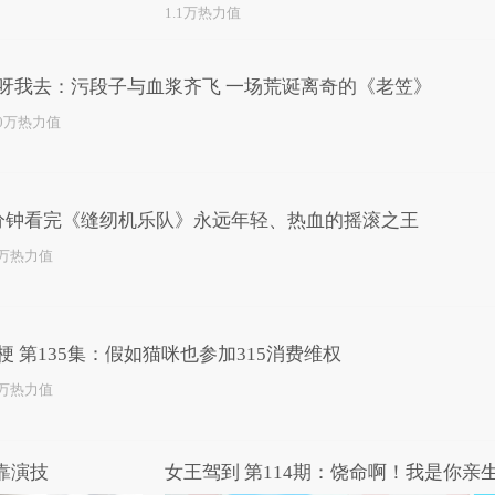
1.1万热力值
呀我去：污段子与血浆齐飞 一场荒诞离奇的《老笠》
.0万热力值
分钟看完《缝纫机乐队》永远年轻、热血的摇滚之王
8万热力值
梗 第135集：假如猫咪也参加315消费维权
3万热力值
靠演技
女王驾到 第114期：饶命啊！我是你亲