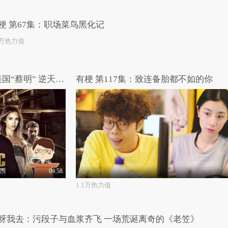
梗 第67集：职场菜鸟黑化记
8万热力值
哎呀我去：英国“郭达”勇救美国“蔡明” 逆天吐槽《机械师2》
有梗 第117集：致连备胎都不如的你
04:58
1.1万热力值
呀我去：污段子与血浆齐飞 一场荒诞离奇的《老笠》