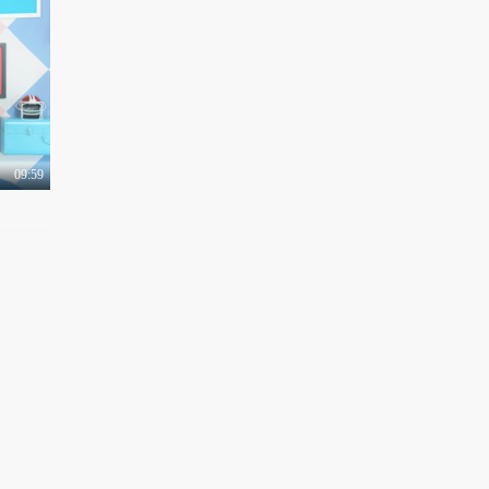
有梗 第138集：犬系男
友的恋爱日常
1.2万热力值
04:45
有梗 第118集：带你看
穿女友撒娇套路
1.4万热力值
09:59
05:02
有梗 第140集：恋爱中
的男生求生欲到底有..
1.1万热力值
03:19
有梗 第141集：五一回
家文明用语求生指南
1.3万热力值
02:56
有梗 第142集：土味情
话尬撩指南
8749热力值
03:39
有梗 第143集：杠精是