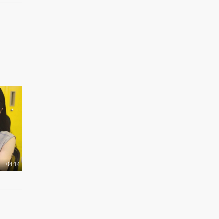
如何炼成的
1.3万热力值
03:17
有梗 第144集：不同年
代的表白方式进化史
1.1万热力值
03:02
有梗 第145集：揭秘网
红背后的辛酸生活
8909热力值
02:39
有梗 第146集：爆笑！
神还原90后童年动画..
1.2万热力值
02:21
04:14