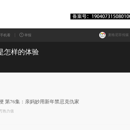
麦格尼菲传媒
手机看
举报
友是怎样的体验
已为您推荐了10+条视频
梗 第76集：亲妈妙用新年禁忌克仇家
0万热力值