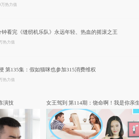
.0万热力值
分钟看完《缝纫机乐队》永远年轻、热血的摇滚之王
8万热力值
梗 第135集：假如猫咪也参加315消费维权
3万热力值
靠演技
女王驾到 第114期：饶命啊！我是你亲