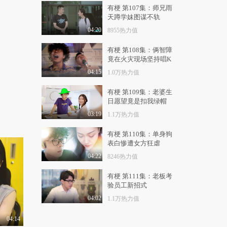
1.1万热力值
04:31
有梗 第107集：师兄雨
天蹲学妹图谋不轨
有梗 第127集：男人藏
钱就要有一“套”
04:20
8955热力值
1.1万热力值
04:42
有梗 第108集：俩智障
竟在火灾现场坚持唱K
有梗 第128集：爱撒娇
的女人最要命
04:15
1.0万热力值
1.1万热力值
04:07
有梗 第109集：老婆生
日愿望竟是扣我绿帽
有梗 第129集：不怕神
对手，就怕笨老婆
03:19
1.1万热力值
1.3万热力值
04:22
有梗 第110集：单身狗
有梗 第130集：只要男
表白惨遭女方狂虐
人腰够好，漂亮老婆..
04:22
8246热力值
9446热力值
05:20
有梗 第111集：老板考
有梗 第131集：记忆中
验员工新招式
的橡皮擦擦不掉我对..
04:02
1.1万热力值
8223热力值
05:14
04:14
有梗 第132集：不是一