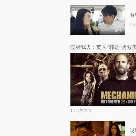
有
3.
07:50
1.3万热力值
哎