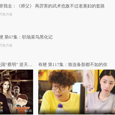
呀我去：《师父》 再厉害的武术也敌不过老寡妇的套路
4万热力值
梗 第67集：职场菜鸟黑化记
8万热力值
哎呀我去：英国“郭达”勇救美国“蔡明” 逆天吐槽《机械师2》
有梗 第117集：致连备胎都不如的你
04:58