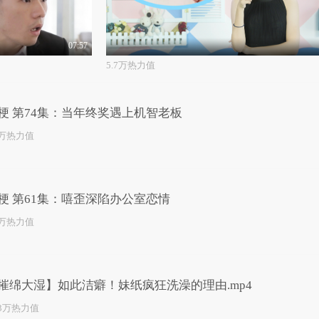
07:57
5.7万热力值
梗 第74集：当年终奖遇上机智老板
2万热力值
梗 第61集：嘻歪深陷办公室恋情
2万热力值
摧绵大湿】如此洁癖！妹纸疯狂洗澡的理由.mp4
.3万热力值