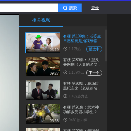
登录
相关视频
有梗 第109集：老婆生
日愿望竟是扣我绿帽
1.1万热力值
播放中
03:19
有梗 第89集：大型反
夫网剧《人妻的名义..
1.1万热力值
下一个
09:27
有梗 第90集：职场暗
黑纪实之《老板的名..
1.4万热力值
07:31
有梗 第91集：武术神
功解救受困小学生？
9481热力值
05:38
有梗 第92集：最强创