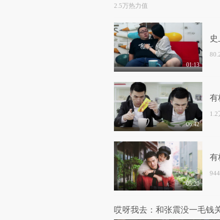
2.5万热力值
史
80
01:13
有
1.
06:42
有
94
05:20