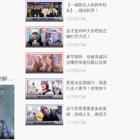
1.1万热力值
08:32
【一场陌生人的跨年狂
欢】，感动到哭！
有梗 第99集：双傻大
战人工智能
04:53
1.0万热力值
8950热力值
08:29
这才是鸡年大吉吧的正
确打开方式！
有梗 第100集：这100
集他们都经历了什么
04:57
3.0万热力值
1.3万热力值
06:06
春节期间，你被亲戚问
过哪些奇葩问题让你觉
有梗 第101集：狗总竟
然靠男色招揽生意
得蜜汁尴尬？结尾高能
03:46
4.2万热力值
神回复！生动形象！
8603热力值
07:40
哎呀我去：人性和丧尸哪个更恐怖？犀利解说大热韩片《釜山行》
星座决定我很污，我是
有梗 第103集：夏日生
行走小黄书！你觉得十
存指南之防蚊秘笈
二星座哪个星座最污？
03:31
4.2万热力值
8122热力值
04:27
这个世界需要更多的英
有梗 第104集：神经病
雄，游戏人生，燃息不
是怎么吃西瓜的？
止！
06:12
1.1万热力值
1.0万热力值
07:24
07:32
有梗 第105集：听说女