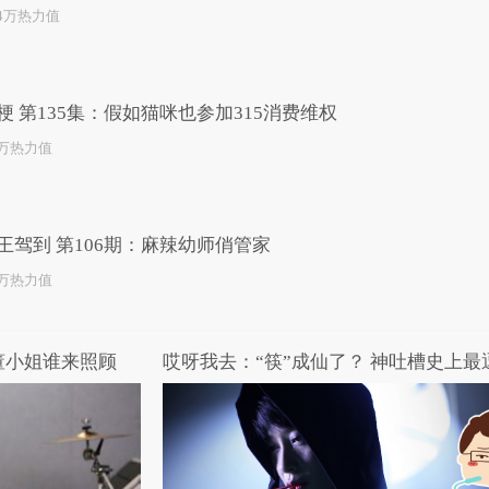
.4万热力值
梗 第135集：假如猫咪也参加315消费维权
3万热力值
王驾到 第106期：麻辣幼师俏管家
1万热力值
董小姐谁来照顾