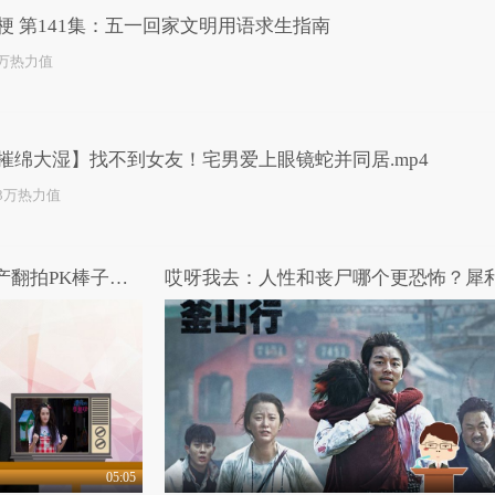
梗 第141集：五一回家文明用语求生指南
3万热力值
摧绵大湿】找不到女友！宅男爱上眼镜蛇并同居.mp4
.3万热力值
女王驾到第二季 第12期：国产翻拍PK棒子原版
05:05