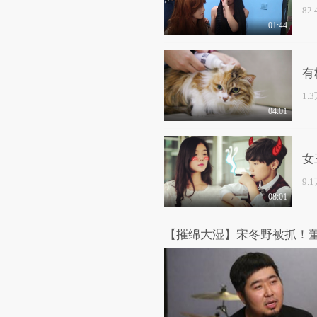
82
01:44
有
1.
04:01
女
9.
08:01
【摧绵大湿】宋冬野被抓！