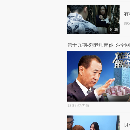
有
89
04:26
18.8万热力值
良