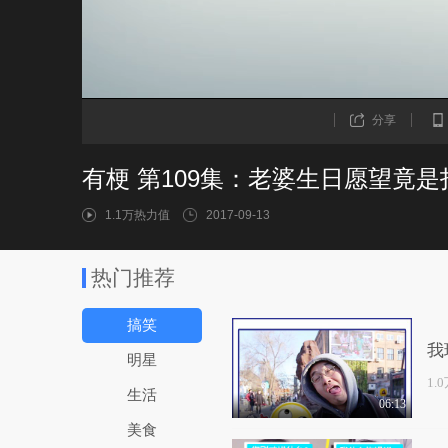
分享
有梗 第109集：老婆生日愿望竟
1.1万热力值
2017-09-13
热门推荐
搞笑
我
明星
1.
生活
06:13
美食