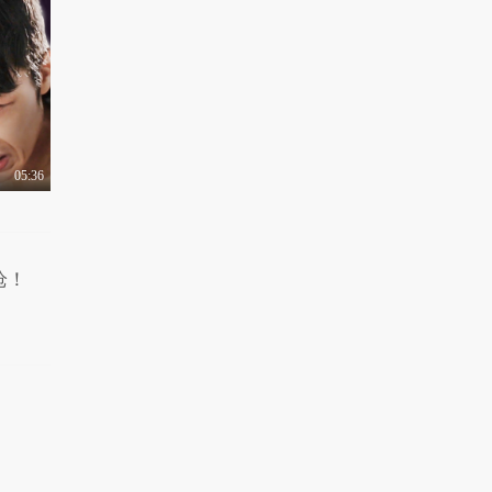
有梗 第111集：老板考
验员工新招式
1.1万热力值
04:02
有梗 第112集：为了基
友，我决定去谈个恋..
2.9万热力值
05:36
03:31
有梗 第113集：老婆这
姿势让我无比苦恼
2.7万热力值
03:26
枪！
有梗 第114集：那些年
我们遇过的奇葩司机
1.0万热力值
04:00