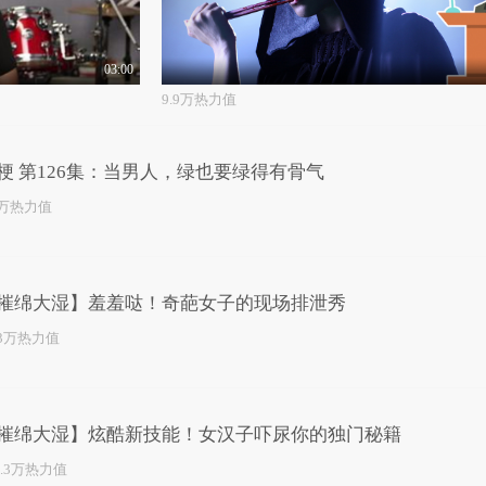
03:00
9.9万热力值
梗 第126集：当男人，绿也要绿得有骨气
4万热力值
摧绵大湿】羞羞哒！奇葩女子的现场排泄秀
.3万热力值
摧绵大湿】炫酷新技能！女汉子吓尿你的独门秘籍
2.3万热力值