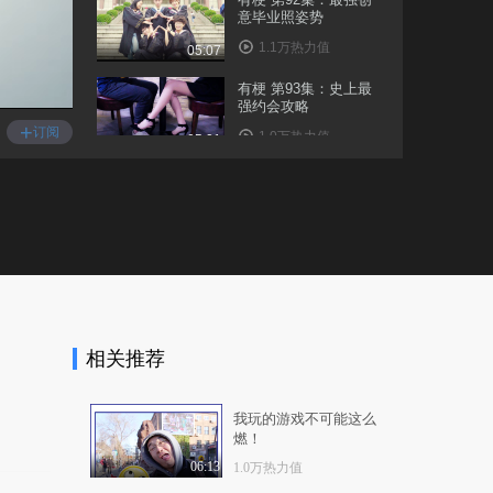
意毕业照姿势
1.1万热力值
05:07
有梗 第93集：史上最
强约会攻略
+
订阅
1.0万热力值
05:01
有梗 第94集：儿童节
装嫩指南
1.3万热力值
05:55
有梗 第95集：绝望的
高考改卷集中营
9286热力值
06:31
相关推荐
有梗 第97集：职场萌
新作死守则
1.3万热力值
08:19
我玩的游戏不可能这么
燃！
有梗 第98集：一个失
踪快递引发的惨案
06:13
1.0万热力值