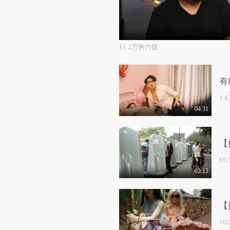
11.2万热力值
有
1.
04:31
【
65
03:12
【
10