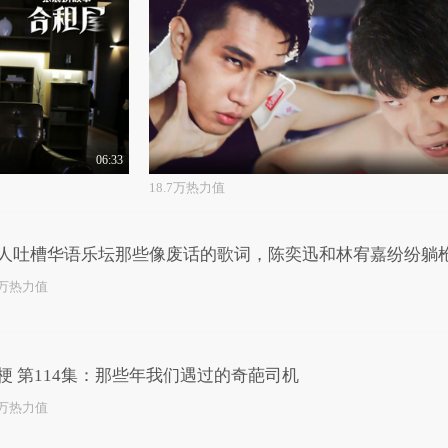
06:33
18.7万热力值
人吐槽华语乐坛那些像废话的歌词，陈奕迅和林宥嘉纷纷躺
2万热力值
梗 第114集：那些年我们遇过的奇葩司机
0万热力值