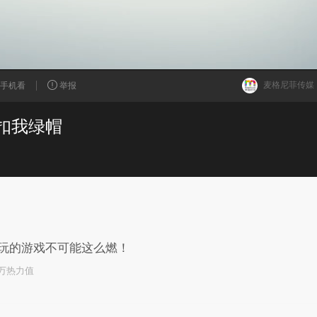
麦格尼菲传媒
手机看
举报
是扣我绿帽
已为您推荐了10+条视频
玩的游戏不可能这么燃！
0万热力值