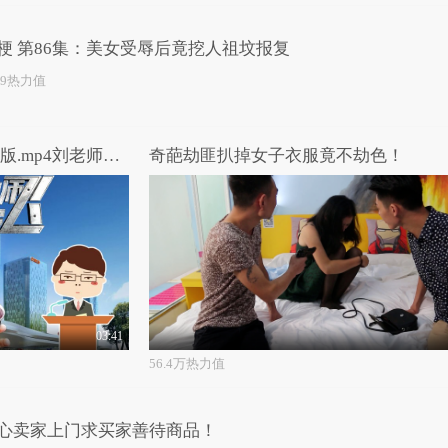
梗 第86集：美女受辱后竟挖人祖坟报复
59热力值
第十九期-刘老师带你飞-全网版.mp4刘老师带你飞：干了国民公公这碗价值一亿的心灵鸡汤
奇葩劫匪扒掉女子衣服竟不劫色！
03:41
56.4万热力值
心卖家上门求买家善待商品！