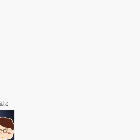
哎呀我去：“筷”成仙了？ 神吐槽史上最逗比的国产恐怖片