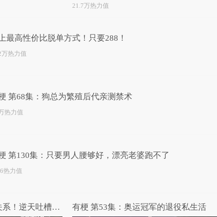
21.7万热力值
上最高性价比脱单方式！只要288！
.2万热力值
梗 第68集：狗总为繁殖后代亲测禁术
2万热力值
梗 第130集：只要男人腰够好，漂亮老婆跑不了
46热力值
哎呀我去：和张震没一毛钱关系！逆天吐槽《张震讲故事之合租屋》
有梗 第53集：奥运冠军的退役私生活