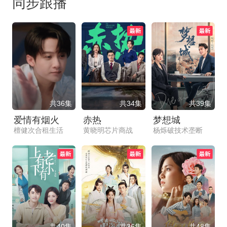
同步跟播
共36集
共34集
共39集
爱情有烟火
赤热
梦想城
檀健次合租生活
黄晓明芯片商战
杨烁破技术垄断
共40集
共36集
共48集