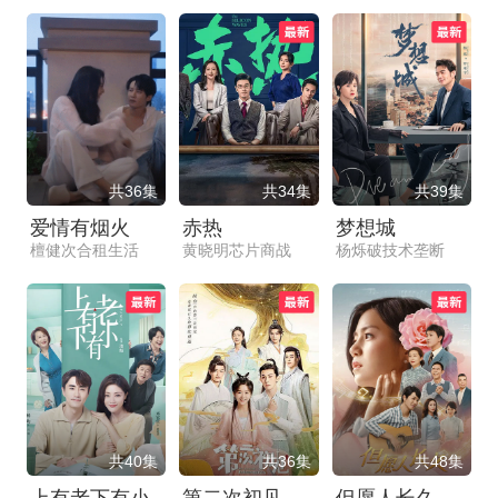
共36集
共34集
共39集
爱情有烟火
赤热
梦想城
檀健次合租生活
黄晓明芯片商战
杨烁破技术垄断
共40集
共36集
共48集
上有老下有小
第二次初见
但愿人长久