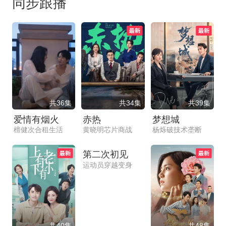
同步跟播
共36集
共34集
共39集
爱情有烟火
赤热
梦想城
檀健次合租生活
黄晓明芯片商战
杨烁破技术垄断
共36集
第二次初见
运动员穿越变身
共40集
共48集