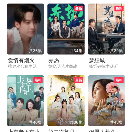
共36集
共34集
共39集
爱情有烟火
赤热
梦想城
檀健次合租生活
黄晓明芯片商战
杨烁破技术垄断
共40集
共36集
共48集
上有老下有小
第二次初见
但愿人长久