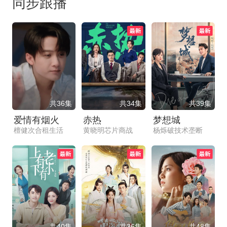
同步跟播
共36集
共34集
共39集
爱情有烟火
赤热
梦想城
檀健次合租生活
黄晓明芯片商战
杨烁破技术垄断
共40集
共36集
共48集