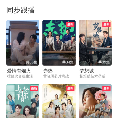
同步跟播
共36集
共34集
共39集
爱情有烟火
赤热
梦想城
檀健次合租生活
黄晓明芯片商战
杨烁破技术垄断