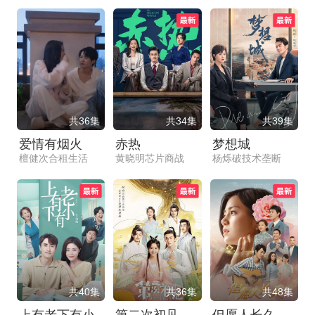
共36集
共34集
共39集
爱情有烟火
赤热
梦想城
檀健次合租生活
黄晓明芯片商战
杨烁破技术垄断
共40集
共36集
共48集
上有老下有小
第二次初见
但愿人长久