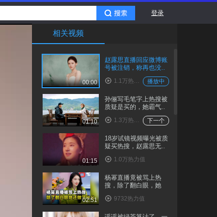
登录
相关视频
赵露思直播回应微博账
号被注销，称再也没..
1.1万热力值
播放中
00:00
孙俪写毛笔字上热搜被
质疑是买的，她霸气..
1.3万热力值
下一个
01:10
18岁试镜视频曝光被质
疑买热搜，赵露思无..
1.0万热力值
01:15
杨幂直播竟被骂上热
搜，除了翻白眼，她
还..
9732热力值
02:51
谣谣被绿茶算计了，一