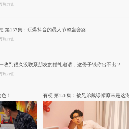
1万热力值
梗 第137集：玩爆抖音的愚人节整蛊套路
1万热力值
一收到很久没联系朋友的婚礼邀请，这份子钱你出不出？
4万热力值
劫色！
有梗 第126集：被兄弟戴绿帽原来是这