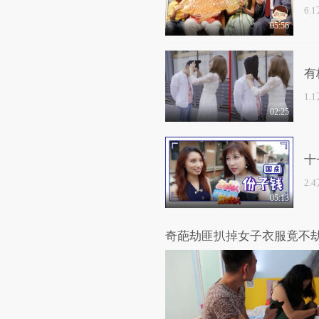
6.
05:56
有
1.
02:25
十
2.
05:13
奇葩劫匪扒掉女子衣服竟不