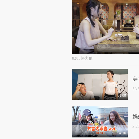
8283热力值
美
53
01:09
妈
3.
04:16