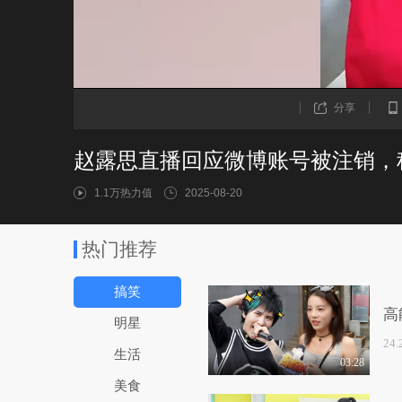
分享
赵露思直播回应微博账号被注销，
1.1万热力值
2025-08-20
热门推荐
搞笑
高
明星
24
生活
03:28
美食