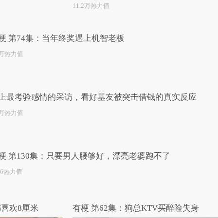
11.2万热力值
梗 第74集：当年终奖遇上机智老板
2万热力值
上最考验感情的采访，看好基友被突击借钱的真实反应
2万热力值
梗 第130集：只要男人腰够好，漂亮老婆跑不了
46热力值
都喜欢8厘米
有梗 第62集：狗总KTV买醉险失身