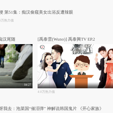
梗 第51集：痴汉偷窥美女出浴反遭辣眼
.6万热力值
痴汉尾随
[禹泰雲(Wuno)] 禹泰興TV EP.2
04:27
4.0万热力值
呀我去：泡菜国“催泪弹” 神解说韩国鬼片 《开心家族》