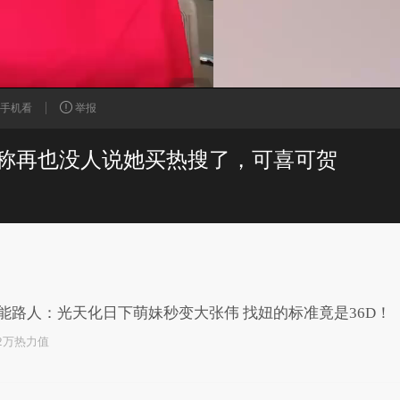
手机看
举报
称再也没人说她买热搜了，可喜可贺
已为您推荐了10+条视频
能路人：光天化日下萌妹秒变大张伟 找妞的标准竟是36D！
.2万热力值