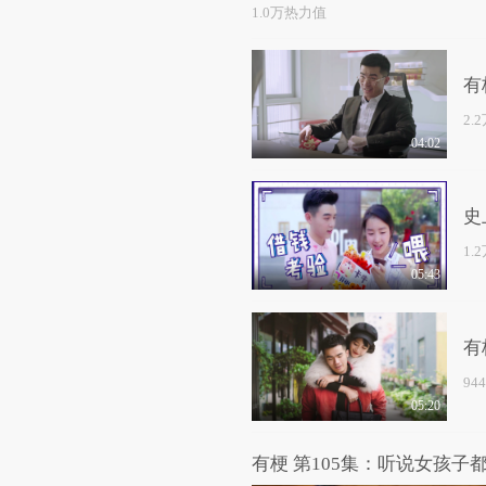
1.0万热力值
有
2.
04:02
史
1.
05:43
有
94
05:20
有梗 第105集：听说女孩子