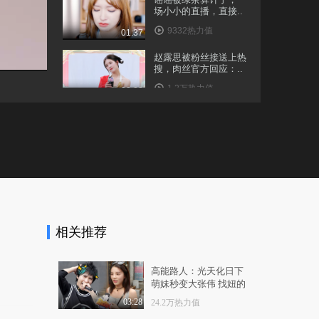
场小小的直播，直接..
9332热力值
01:37
赵露思被粉丝接送上热
搜，肉丝官方回应：..
1.2万热力值
02:08
何雯娜回应"买热搜"：
我很冤，..
1.3万热力值
01:10
张涵予回应脸黑的原因
张涵予回应脸黑上热..
8049热力值
00:30
相关推荐
孙一宁回应称将不会与
王思聪和好，她说以..
9182热力值
02:32
高能路人：光天化日下
萌妹秒变大张伟 找妞的
119救火结束后被120带
标准竟是36D！
走，消防员害羞回应..
03:28
24.2万热力值