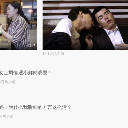
03:47
19.1万热力值
女上司惨遭小鲜肉戏耍！
.5万热力值
妈！为什么我听到的方言这么污？
2万热力值