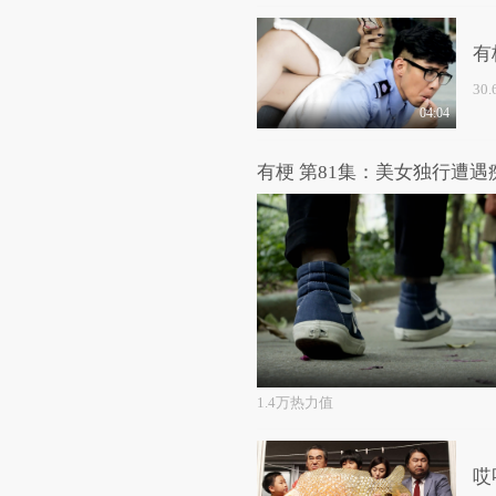
有
30
04:04
有梗 第81集：美女独行遭遇
1.4万热力值
哎