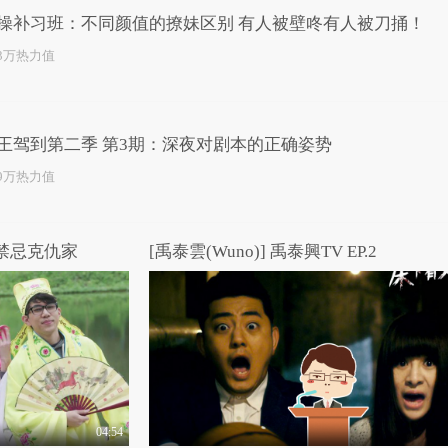
操补习班：不同颜值的撩妹区别 有人被壁咚有人被刀捅！
.3万热力值
王驾到第二季 第3期：深夜对剧本的正确姿势
.9万热力值
年禁忌克仇家
[禹泰雲(Wuno)] 禹泰興TV EP.2
04:54