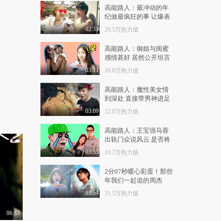
1.2万热力值
00:37
高能路人：最冲动的年
纪做最疯狂的事 让爆表
碰到不背词的演员，直
的青春不留任何遗憾！
接抽大嘴巴？连周迅..
02:31
29.5万热力值
8597热力值
01:09
高能路人：御姐与闺蜜
感情甚好 居然公开坦言
赵露思杀青照被说胖，
两人共用一个男友！
直播时脸凑近镜头，..
03:11
16.8万热力值
1.1万热力值
03:28
高能路人：魔性美女情
到深处 直接带男神进足
这次给佳琦买冰淇淋再
也没人说我了 哈哈 ..
疗店关上灯
03:09
22.8万热力值
1.0万热力值
00:17
高能路人：王宝强马蓉
我做到了 结果还被她
出轨门众说风云 是否将
打了 我再也不相信我..
出现惊天大反转？
03:55
19.7万热力值
1.3万热力值
00:44
2分07秒暖心彩蛋！那些
爆料！李诞回应出轨传
年我们一起追的周杰
闻，称深夜买醉更容..
伦！
03:54
31.5万热力值
1.4万热力值
03:15
06:33
陈乔恩回应云南拍戏吃