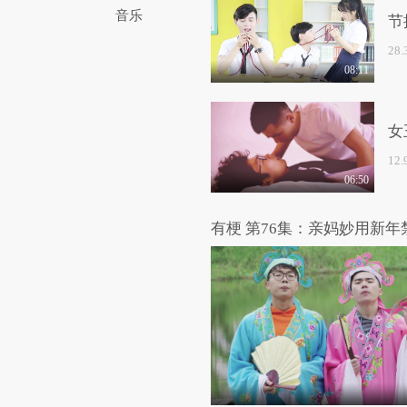
音乐
节
28
08:11
女
12
06:50
有梗 第76集：亲妈妙用新