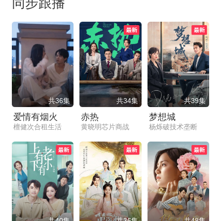
同步跟播
共36集
共34集
共39集
爱情有烟火
赤热
梦想城
檀健次合租生活
黄晓明芯片商战
杨烁破技术垄断
共40集
共36集
共48集