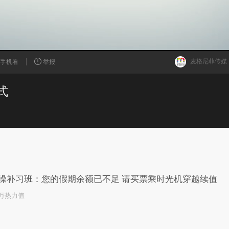
麦格尼菲传媒
手机看
举报
式
已为您推荐了10+条视频
操补习班：您的假期余额已不足 请买票乘时光机穿越续值
6万热力值