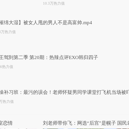
10.3万热力值
摧绵大湿】被女人甩的男人不是高富帅.mp4
.3万热力值
王驾到第二季 第20期：热辣点评EXO韩归四子
56热力值
操补习班：最污的误会！老师怀疑男同学课堂打飞机当场被
5万热力值
室恋情