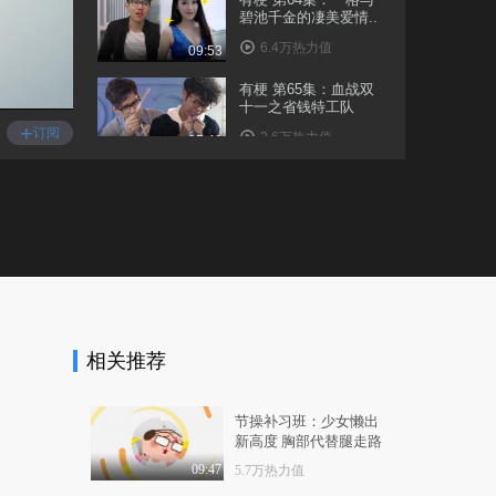
碧池千金的凄美爱情..
6.4万热力值
09:53
有梗 第65集：血战双
十一之省钱特工队
+
订阅
2.6万热力值
05:41
有梗 第66集：公司换
帅，立陷迷信风波
3.3万热力值
07:41
有梗 第67集：职场菜
鸟黑化记
3.8万热力值
07:50
相关推荐
有梗 第68集：狗总为
繁殖后代亲测禁术
1.2万热力值
06:42
节操补习班：少女懒出
新高度 胸部代替腿走路
有梗 第69集：床上帮
女友取暖的千种姿势
09:47
5.7万热力值