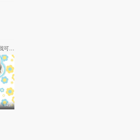
广告合集（泰国篇）
3.7万热力值
06:35
有梗 第88集：熊孩子
辱骂美女惨被暴打
8816热力值
06:32
女王驾到第二季 第11期：孤芳不自赏？我可能看的是假剧
04:28