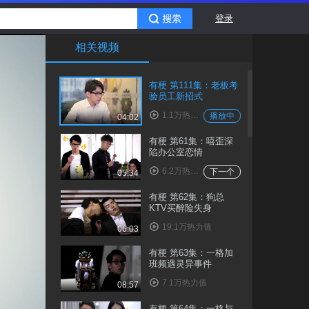
登录
相关视频
有梗 第111集：老板考
验员工新招式
1.1万热力值
播放中
04:02
有梗 第61集：嘻歪深
陷办公室恋情
6.2万热力值
下一个
05:34
有梗 第62集：狗总
KTV买醉险失身
19.1万热力值
06:03
有梗 第63集：一格加
班频遇灵异事件
7.1万热力值
08:57
有梗 第64集：一格与