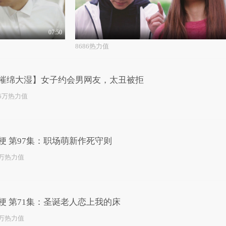
07:50
8686热力值
摧绵大湿】女子约会男网友，太丑被拒
.6万热力值
梗 第97集：职场萌新作死守则
3万热力值
梗 第71集：圣诞老人恋上我的床
1万热力值