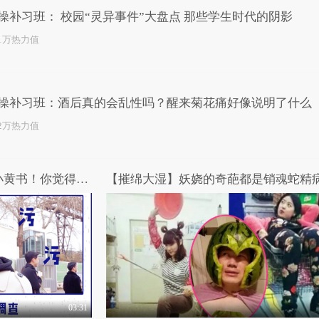
操补习班： 校园“灵异事件”大盘点 那些学生时代的阴影
.1万热力值
操补习班：酒后真的会乱性吗？醒来菊花痛好像说明了什么
.2万热力值
星座决定我很污，我是行走小黄书！你觉得十二星座哪个星座最污？
【摧绵大湿】妖娆的奇葩都是销魂蛇精病.
03:31