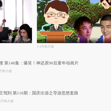
05:34
5.4万热力值
梗 第146集：爆笑！神还原90后童年动画片
2万热力值
王驾到 第116期：国庆出游之导游忽悠套路
.8万热力值