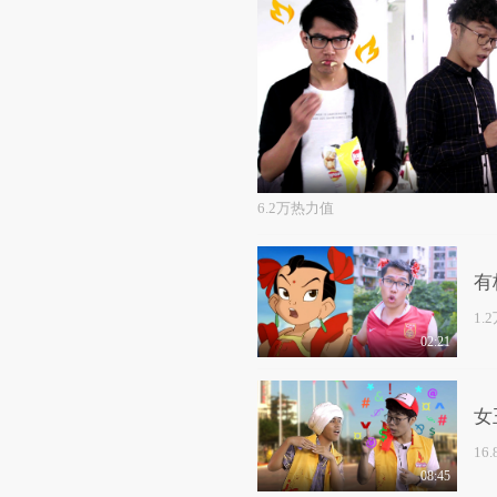
6.2万热力值
有
1.
02:21
女
16
08:45