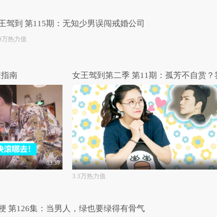
王驾到 第115期：无知少男误闯戒婚公司
.0万热力值
撩指南
03:39
3.3万热力值
梗 第126集：当男人，绿也要绿得有骨气