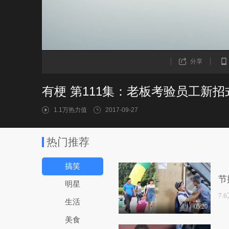
分享
有梗 第111集：老板考验员工新招
1.1万热力值
2017-09-27
热门推荐
搞笑
节
明星
7.
生活
05:20
美食