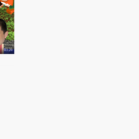
有梗 第81集：美女独
行遭遇痴汉尾随
1.4万热力值
04:27
有梗 第83集：如何回
应小三的挑衅电话
8954热力值
03:26
04:34
有梗 第84集：面试的
正确装逼姿势
1.2万热力值
04:58
有梗 第85集：如何在
愚人节不被整蛊
9010热力值
05:00
有梗 第86集：美女受
辱后竟挖人祖坟报复
8959热力值
04:26
有梗 第87集：神经病