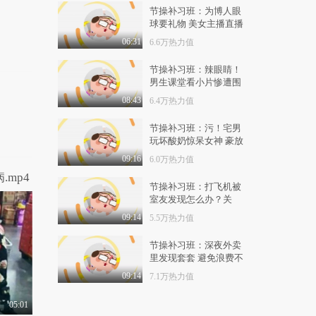
6.1万热力值
04:26
节操补习班：为博人眼
球要礼物 美女主播直播
有梗 第70集：喵星人
脱裤
密商征服人类计划
06:31
6.6万热力值
3.9万热力值
05:25
节操补习班：辣眼睛！
男生课堂看小片惨遭围
有梗 第71集：圣诞老
观 女同学围绕气氛好
人恋上我的床
08:43
6.4万热力值
2.1万热力值
04:12
节操补习班：污！宅男
玩坏酸奶惊呆女神 豪放
有梗 第72集：元旦派
对男子竟公然搞基
女汉子示范咬冰棍
09:16
6.0万热力值
4.7万热力值
04:31
mp4
节操补习班：打飞机被
有梗 第73集：春运抢
室友发现怎么办？关
票浮世绘
于“下面”不能说的秘密
09:14
5.5万热力值
1.3万热力值
03:49
节操补习班：深夜外卖
有梗 第74集：当年终
里发现套套 避免浪费不
奖遇上机智老板
如用了它
09:14
7.1万热力值
2.2万热力值
04:02
05:01
有梗 第75集：神仙流