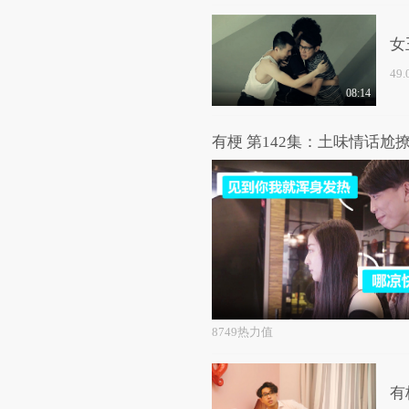
女
49
08:14
有梗 第142集：土味情话尬
8749热力值
有