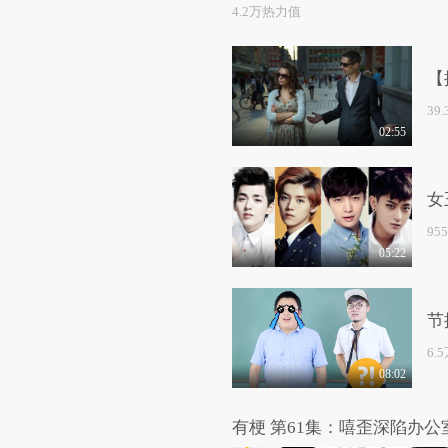
4.2万热力值
【
39
02:55
女
95
05:22
节
6.
08:02
有梗 第61集：嘻歪深陷办公