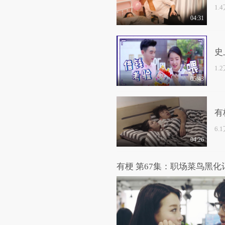
1.
04:31
史
1.
05:43
有
6.
04:26
有梗 第67集：职场菜鸟黑化