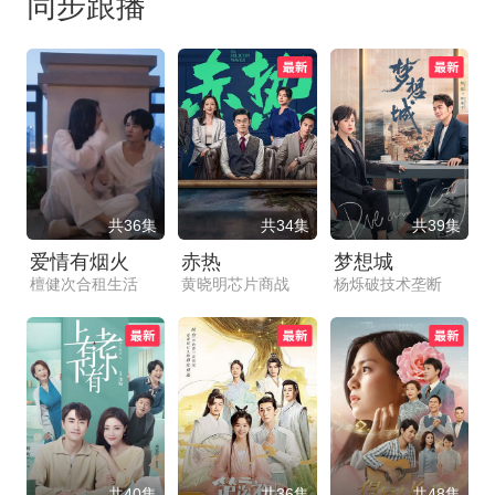
同步跟播
共36集
共34集
共39集
爱情有烟火
赤热
梦想城
檀健次合租生活
黄晓明芯片商战
杨烁破技术垄断
共40集
共36集
共48集