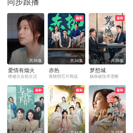
同步跟播
共36集
共34集
共39集
爱情有烟火
赤热
梦想城
檀健次合租生活
黄晓明芯片商战
杨烁破技术垄断
共40集
共36集
共48集