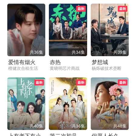
共36集
共34集
共39集
爱情有烟火
赤热
梦想城
檀健次合租生活
黄晓明芯片商战
杨烁破技术垄断
共40集
共36集
共48集
上有老下有小
第二次初见
但愿人长久