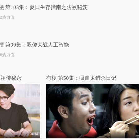
梗 第103集：夏日生存指南之防蚊秘笈
22热力值
梗 第99集：双傻大战人工智能
50热力值
的祖传秘密
有梗 第50集：吸血鬼猎杀日记
04:14