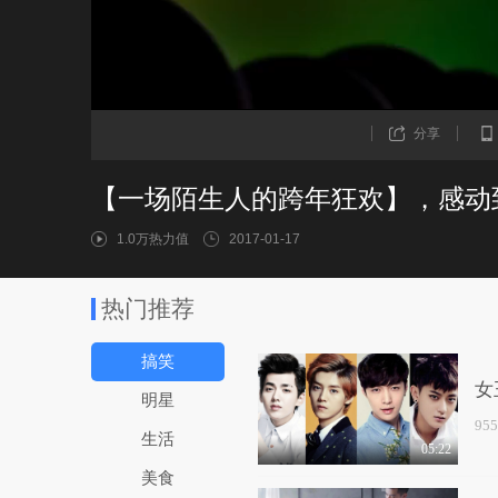
分享
【一场陌生人的跨年狂欢】，感动
1.0万热力值
2017-01-17
热门推荐
搞笑
女
明星
95
生活
05:22
美食