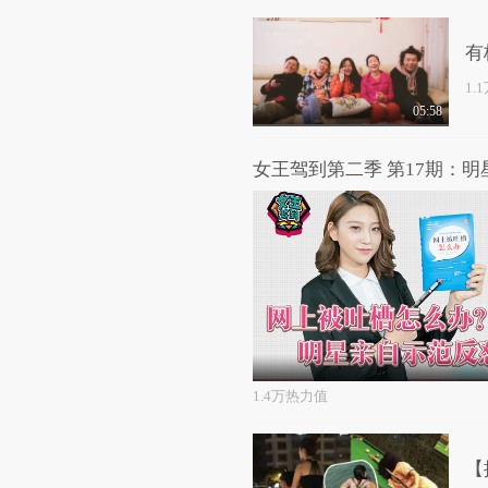
有
1.
05:58
1.4万热力值
【