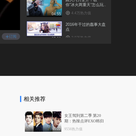
你“冰火两重天”怎么玩..
4.4万热力值
04:55
2016年干过的蠢事大盘
点
+
订阅
3.0万热力值
05:00
我玩的游戏不可能这么
燃！
1.0万热力值
06:13
高能预警！十二星座，
你从未见过的颜值巅..
29.3万热力值
04:58
相关推荐
这才是鸡年大吉吧的正
确打开方式！
3.0万热力值
04:57
女王驾到第二季 第20
期：热辣点评EXO韩归
春节期间，你被亲戚问
四子
过哪些奇葩问题让你..
05:22
9556热力值