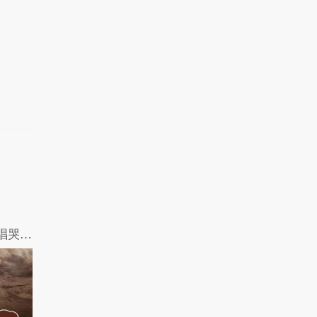
哎呀我去：成龙大哥宝刀未老 引吭高歌唱哭Adele