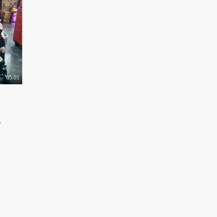
路人吐槽华语乐坛那些
像废话的歌词，陈奕..
2.2万热力值
03:32
你最讨厌朋友圈的哪种
行为？炫富虐狗微商..
2.0万热力值
05:01
03:40
全国方言大比拼，北京
人的儿化音亮了，快..
9766热力值
04:17
》
七夕街头单身男女速
配，爱旅行的阳光男
孩..
8422热力值
05:10
街头情侣默契大考验，
男女对于“第一次”..
2.5万热力值
04:21
十一收到很久没联系朋