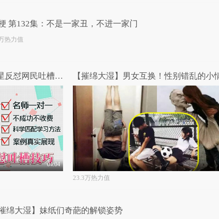
梗 第132集：不是一家丑，不进一家门
1万热力值
女王驾到第二季 第17期：明星反怼网民吐槽三千例
04:04
23.3万热力值
摧绵大湿】妹纸们奇葩的解锁姿势