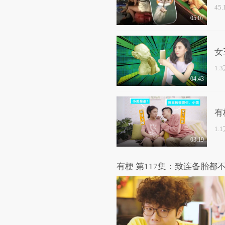
45
05:07
女
1.
04:43
有
1.
03:19
有梗 第117集：致连备胎都