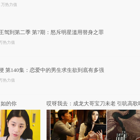
.1万热力值
王驾到第二季 第7期：怒斥明星滥用替身之罪
3万热力值
梗 第140集：恋爱中的男生求生欲到底有多强
1万热力值
不如的你