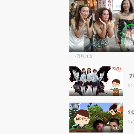
35.7万热力值
哎
6.
05:35
刘
5.
03:26