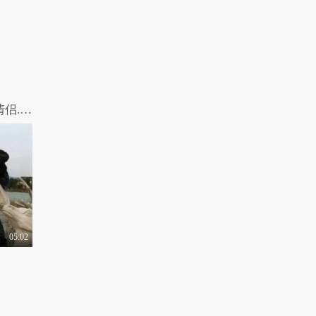
友的婚礼邀请，这份..
2.4万热力值
05:13
你听到哪句话会让你瞬
间开心？是“你中彩..
1.2万热力值
04:06
北京街头调查路人在
【摧绵大湿】男女互换！性别错乱的小情侣.mp4
KTV必点有哪些金
曲，..
3.1万热力值
04:27
05:02