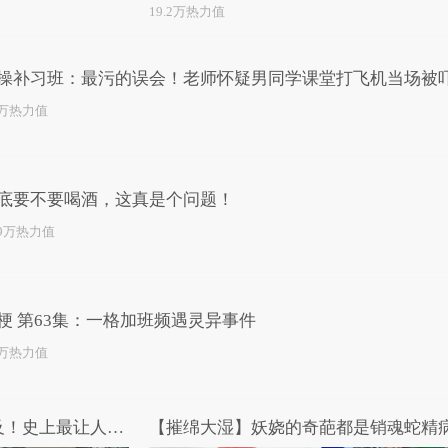
19.2万热力值
操补习班：最污的误会！老师怀疑男同学课堂打飞机当场被
5万热力值
底要不要喝酒，这真是个问题！
.9万热力值
梗 第63集：一格加班频遇灵异事件
1万热力值
【摧绵大湿】女人都望尘莫及！史上最让人蛋疼的男扮女装
【摧绵大湿】妖娆的奇葩都是销魂蛇精病.