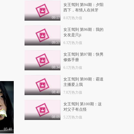
4.2万热力值
03:46
女王驾到 第94期：夕阳
西下，有情人在掉牙
星座决定我很污，我是
行走小黄书！你觉得..
09:17
8.0万热力值
4.2万热力值
03:31
女王驾到 第96期：我的
女友是只ji
这个世界需要更多的英
雄，游戏人生，燃息..
09:57
6.3万热力值
1.1万热力值
06:12
女王驾到 第97期：快男
修炼手册
高能路人：美女欲返回
古代做艺妓 不卖身..
08:34
6.1万热力值
1.3万热力值
02:27
女王驾到 第99期：霸道
“全国方言”最污等级大
主播爱上我
调查！笑得我门牙..
08:40
7.8万热力值
1.2万热力值
04:16
女王驾到 第100期：这
节制啊年轻人！秒射和
对父子有点怪
蓄能就只差了一个高..
08:09
5.2万热力值
1.1万热力值
04:40
05:40
中国大妈才是民间财务