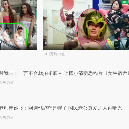
05:10
10.3万热力值
呀我去：一言不合就拍裙底 神吐槽小清新恐怖片《女生宿舍
2万热力值
老师带你飞：网选“后宫”是幌子 国民老公真爱之人再曝光
4万热力值