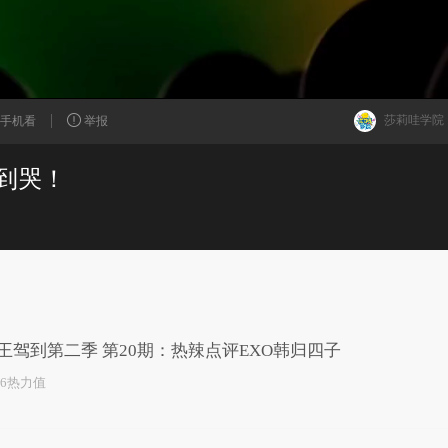
莎莉哇学院
手机看
举报
到哭！
已为您推荐了10+条视频
王驾到第二季 第20期：热辣点评EXO韩归四子
56热力值