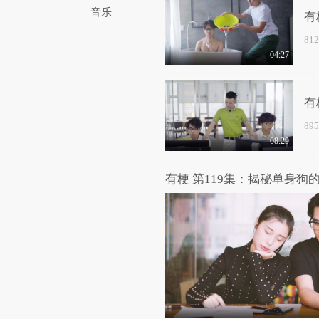
音乐
有
81
04:27
有
89
08:29
有梗 第119集：揭秘单身狗