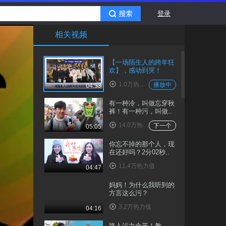
登录
相关视频
【一场陌生人的跨年狂
欢】，感动到哭！
1.0万热力值
播放中
04:53
有一种冷，叫做忘穿秋
裤！有一种污，叫做..
14.0万热力值
下一个
05:05
你忘不掉的那个人，现
在还好吗？2分02秒..
11.4万热力值
04:47
妈妈！为什么我听到的
方言这么污？
3.2万热力值
04:16
路人污力全开！教