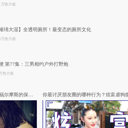
.1万热力值
摧绵大湿】全透明厕所！最变态的厕所文化
.5万热力值
梗 第77集：三男相约户外打野炮
1万热力值
3分钟看完《暴雪将至》堪比福尔摩斯的保安队长