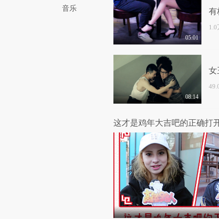
音乐
有
1.
05:01
女
49
08:14
这才是鸡年大吉吧的正确打