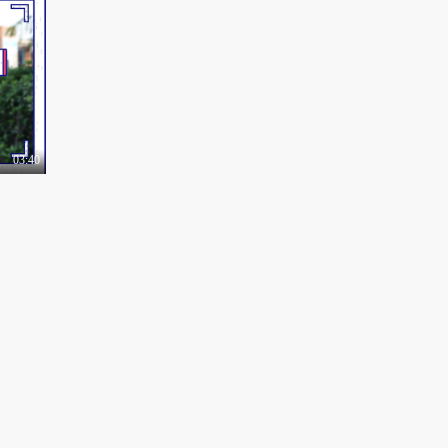
高能预警！十二星座，
你从未见过的颜值巅..
29.3万热力值
04:58
你最讨厌朋友圈的哪种
行为？炫富虐狗微商..
2.0万热力值
03:40
03:40
全国方言大比拼，北京
人的儿化音亮了，快..
9766热力值
04:17
七夕街头单身男女速
配，爱旅行的阳光男
孩..
8422热力值
05:10
街头情侣默契大考验，
男女对于“第一次”..
2.5万热力值
04:21
十一收到很久没联系朋