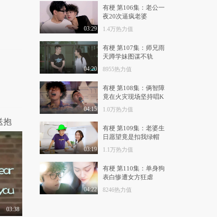
4.2万热力值
03:46
有梗 第106集：老公一
夜20次逼疯老婆
星座决定我很污，我是
行走小黄书！你觉得..
03:29
1.4万热力值
4.2万热力值
03:31
有梗 第107集：师兄雨
天蹲学妹图谋不轨
这个世界需要更多的英
雄，游戏人生，燃息..
04:20
8955热力值
1.1万热力值
06:12
有梗 第108集：俩智障
竟在火灾现场坚持唱K
高能路人：美女欲返回
古代做艺妓 不卖身..
04:15
1.0万热力值
1.3万热力值
02:27
送抱
有梗 第109集：老婆生
“全国方言”最污等级大
日愿望竟是扣我绿帽
调查！笑得我门牙..
03:19
1.1万热力值
1.2万热力值
04:16
有梗 第110集：单身狗
节制啊年轻人！秒射和
表白惨遭女方狂虐
蓄能就只差了一个高..
04:22
8246热力值
1.1万热力值
04:40
03:38
中国大妈才是民间财务