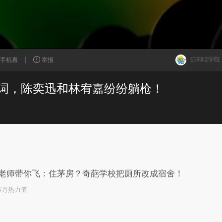
莎莉哇学院
手机看
举报
词，陈奕迅和林宥嘉纷纷躺枪！
已为您推荐了10+条视频
老师带你飞：住茅房？奇葩学校把厕所改成宿舍！
.5万热力值