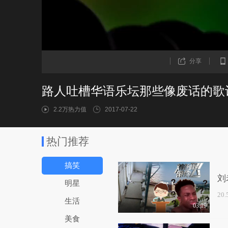
分享
路人吐槽华语乐坛那些像废话的歌
2.2万热力值
2017-07-22
热门推荐
搞笑
刘
明星
20
生活
03:19
美食