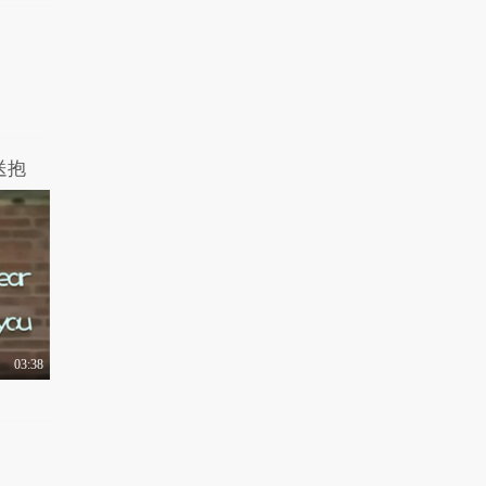
友的婚礼邀请，这份..
2.4万热力值
05:13
你听到哪句话会让你瞬
间开心？是“你中彩..
1.2万热力值
04:06
北京街头调查路人在
送抱
KTV必点有哪些金
曲，..
3.1万热力值
04:27
03:38