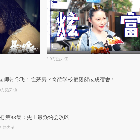
02:59
2.0万热力值
老师带你飞：住茅房？奇葩学校把厕所改成宿舍！
.5万热力值
梗 第93集：史上最强约会攻略
0万热力值