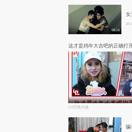
女
49
08:14
这才是鸡年大吉吧的正确打
3.0万热力值
骗