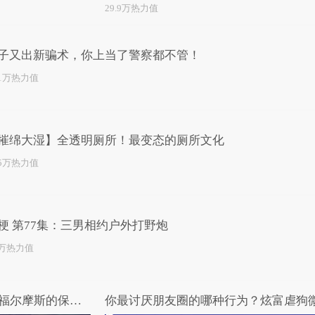
29.9万热力值
子又出新骗术，你上当了警察都不管！
.1万热力值
摧绵大湿】全透明厕所！最变态的厕所文化
.5万热力值
梗 第77集：三男相约户外打野炮
1万热力值
3分钟看完《暴雪将至》堪比福尔摩斯的保安队长