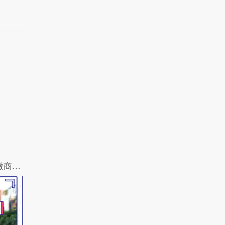
你最讨厌朋友圈的哪种行为？炫富虐狗微商还是自拍党？