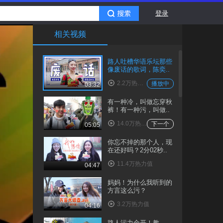
登录
相关视频
路人吐槽华语乐坛那些
像废话的歌词，陈奕..
2.2万热力值
播放中
03:32
有一种冷，叫做忘穿秋
裤！有一种污，叫做..
14.0万热力值
下一个
05:05
你忘不掉的那个人，现
在还好吗？2分02秒..
11.4万热力值
04:47
妈妈！为什么我听到的
方言这么污？
3.2万热力值
04:16
路人污力全开！教