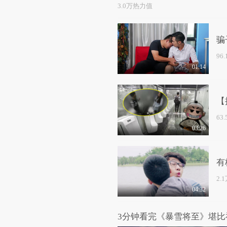
3.0万热力值
骗
96
01:14
【
63
03:26
有
2.
04:32