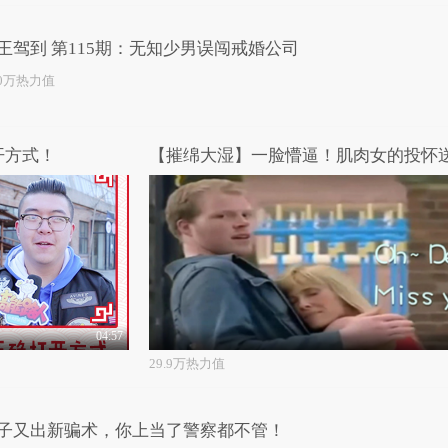
王驾到 第115期：无知少男误闯戒婚公司
.0万热力值
开方式！
【摧绵大湿】一脸懵逼！肌肉女的投怀
04:57
29.9万热力值
子又出新骗术，你上当了警察都不管！