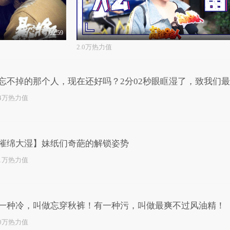
02:59
2.0万热力值
忘不掉的那个人，现在还好吗？2分02秒眼眶湿了，致我们
那个人...
.4万热力值
摧绵大湿】妹纸们奇葩的解锁姿势
.1万热力值
一种冷，叫做忘穿秋裤！有一种污，叫做最爽不过风油精！
.0万热力值