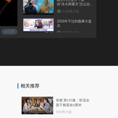
你“冰火两重天”怎么玩..
4.4万热力值
04:55
2016年干过的蠢事大盘
点
+
订阅
3.0万热力值
05:00
我玩的游戏不可能这么
燃！
1.0万热力值
06:13
【一场陌生人的跨年狂
欢】，感动到哭！
1.0万热力值
04:53
相关推荐
这才是鸡年大吉吧的正
确打开方式！
3.0万热力值
04:57
有梗 第105集：听说女
孩子都喜欢8厘米
春节期间，你被亲戚问
过哪些奇葩问题让你..
03:47
8283热力值