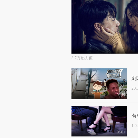
3.7万热力值
刘
20
03:19
有
1.
05:01