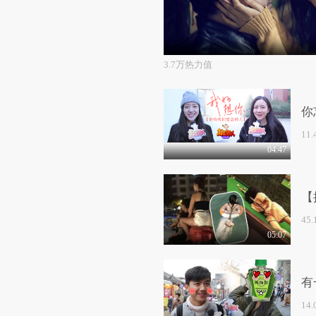
3.7万热力值
你
的
11
04:47
【
45
05:07
有
14