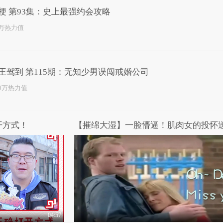
梗 第93集：史上最强约会攻略
0万热力值
王驾到 第115期：无知少男误闯戒婚公司
.0万热力值
开方式！
【摧绵大湿】一脸懵逼！肌肉女的投怀
04:57