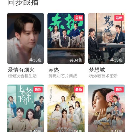
同步跟播
共36集
共34集
共39集
爱情有烟火
赤热
梦想城
檀健次合租生活
黄晓明芯片商战
杨烁破技术垄断
共40集
共36集
共48集