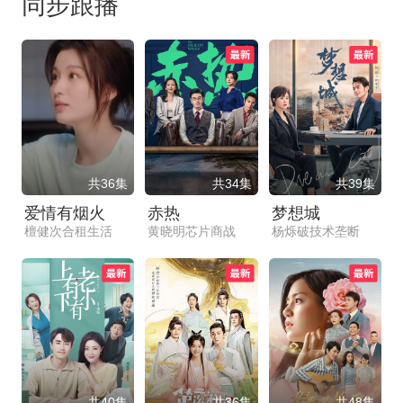
同步跟播
共36集
共34集
共39集
爱情有烟火
赤热
梦想城
檀健次合租生活
黄晓明芯片商战
杨烁破技术垄断
共40集
共36集
共48集