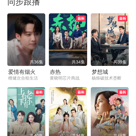
同步跟播
共36集
共34集
共39集
爱情有烟火
赤热
梦想城
檀健次合租生活
黄晓明芯片商战
杨烁破技术垄断
共40集
共36集
共48集