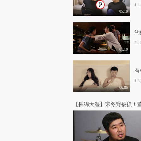
1.
05:18
约
54
01:10
有
1.
06:06
【摧绵大湿】宋冬野被抓！