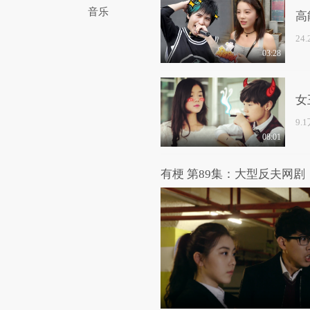
音乐
高
24
03:28
女
9.
08:01
有梗 第89集：大型反夫网