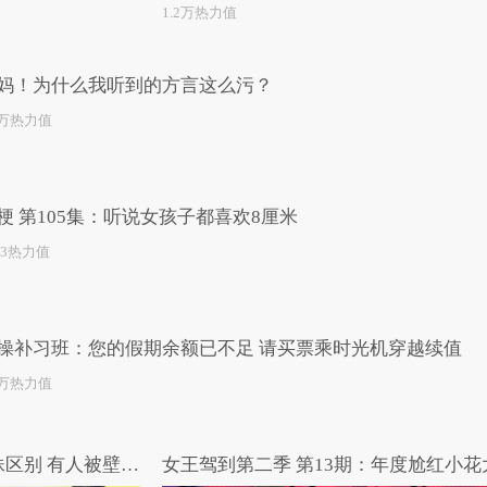
1.2万热力值
妈！为什么我听到的方言这么污？
2万热力值
梗 第105集：听说女孩子都喜欢8厘米
83热力值
操补习班：您的假期余额已不足 请买票乘时光机穿越续值
6万热力值
节操补习班：不同颜值的撩妹区别 有人被壁咚有人被刀捅！
女王驾到第二季 第13期：年度尬红小花