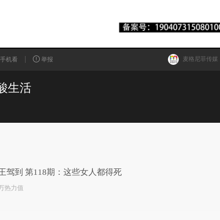
麦格尼菲传媒
手机看
举报
酸生活
已为您推荐了10+条视频
王驾到 第118期：这些女人都得死
5万热力值