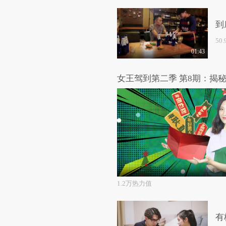
到
50
01:43
1.2万热力值
有