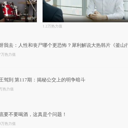
03:00
1.2万热力值
呀我去：人性和丧尸哪个更恐怖？犀利解说大热韩片《釜山
.7万热力值
王驾到 第117期：揭秘公交上的明争暗斗
8万热力值
底要不要喝酒，这真是个问题！
.9万热力值