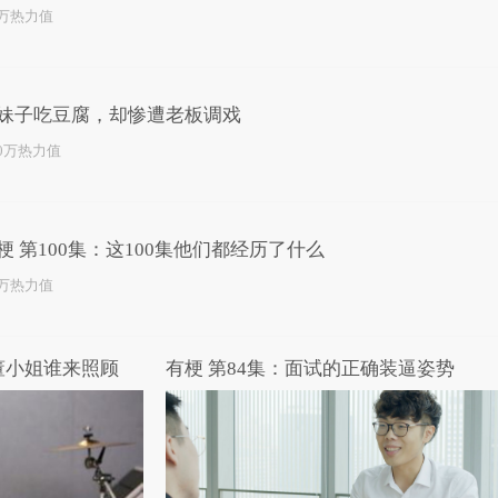
4万热力值
妹子吃豆腐，却惨遭老板调戏
.0万热力值
梗 第100集：这100集他们都经历了什么
3万热力值
董小姐谁来照顾
有梗 第84集：面试的正确装逼姿势