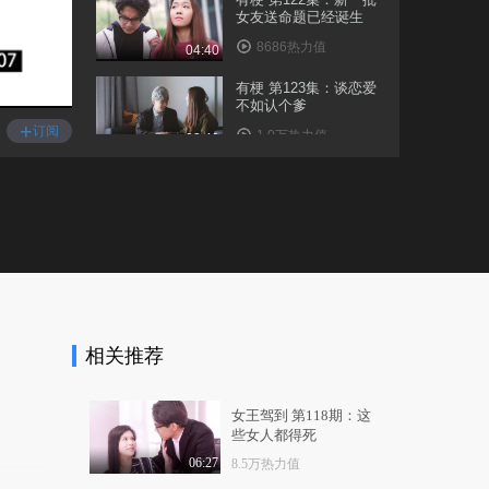
女友送命题已经诞生
8686热力值
04:40
有梗 第123集：谈恋爱
不如认个爹
+
订阅
1.0万热力值
03:40
有梗 第124集：2018最
新男人自救手册
9224热力值
05:32
有梗 第125集：令人羞
羞的夫妻游戏
1.4万热力值
05:18
相关推荐
有梗 第126集：当男
人，绿也要绿得有骨气
1.4万热力值
04:31
女王驾到 第118期：这
些女人都得死
有梗 第126集：被兄弟
戴绿帽原来是这滋味
06:27
8.5万热力值