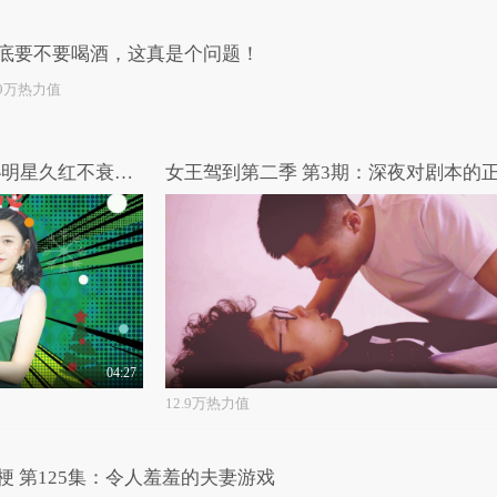
底要不要喝酒，这真是个问题！
.9万热力值
女王驾到第二季 第8期：揭秘明星久红不衰的秘密武器
04:27
12.9万热力值
梗 第125集：令人羞羞的夫妻游戏