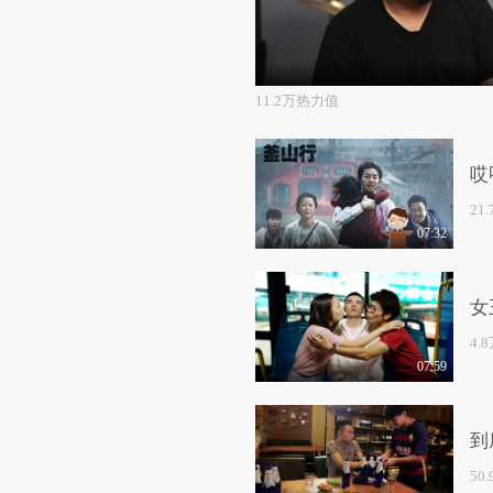
11.2万热力值
哎
21
07:32
女
4.
07:59
到
50