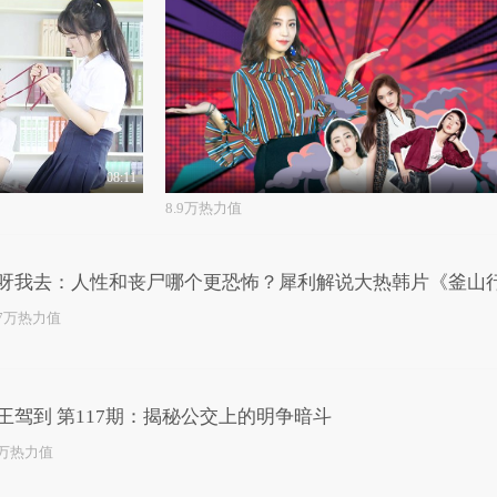
08:11
8.9万热力值
呀我去：人性和丧尸哪个更恐怖？犀利解说大热韩片《釜山
.7万热力值
王驾到 第117期：揭秘公交上的明争暗斗
8万热力值