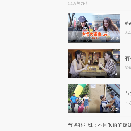
1.1万热力值
妈
3.
04:16
有
82
03:47
节
7.
05:20