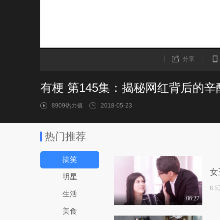
分享
有梗 第145集：揭秘网红背后的辛
8909热力值
2018-05-23
热门推荐
搞笑
女
明星
8.
生活
06:27
美食