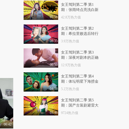
1.1万热力值
04:31
女王驾到第二季 第1
期：张雨绮点亮洗白新
有梗 第127集：男人藏
技能
钱就要有一“套”
05:58
42.8万热力值
1.1万热力值
04:42
女王驾到第二季 第2
期：希拉里败选后转行
有梗 第128集：爱撒娇
当网红
的女人最要命
08:35
3.9万热力值
1.1万热力值
04:07
女王驾到第二季 第3
期：深夜对剧本的正确
有梗 第129集：不怕神
对手，就怕笨老婆
姿势
06:50
12.9万热力值
1.3万热力值
04:22
女王驾到第二季 第4
有梗 第130集：只要男
期：体坛明星下海捞金
人腰够好，漂亮老婆..
被喷
04:38
5.2万热力值
9446热力值
05:20
女王驾到第二季 第5
有梗 第131集：记忆中
期：国产古装剧避雷大
的橡皮擦擦不掉我对..
法
03:46
9724热力值
8223热力值
05:14
06:42
有梗 第132集：不是一