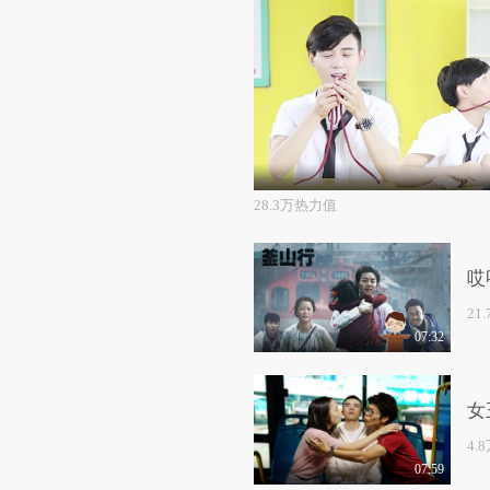
28.3万热力值
哎
21
07:32
女
4.
07:59