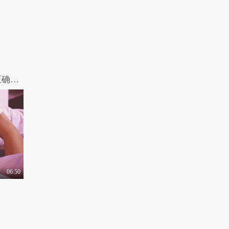
如何炼成的
1.3万热力值
03:17
有梗 第144集：不同年
代的表白方式进化史
1.1万热力值
03:02
有梗 第118集：带你看
女王驾到第二季 第3期：深夜对剧本的正确姿势
穿女友撒娇套路
1.4万热力值
05:02
有梗 第146集：爆笑！
神还原90后童年动画..
1.2万热力值
02:21
06:50