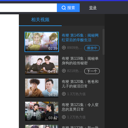
登录
相关视频
有梗 第145集：揭秘网
红背后的辛酸生活
8909热力值
播放中
02:39
有梗 第119集：揭秘单
身狗的祖传秘密
8218热力值
下一个
04:14
有梗 第120集：爸爸和
儿子的催泪日常
1.3万热力值
04:25
有梗 第121集：令人窒
息的直男日常
1.2万热力值
03:42
有梗 第122集：新一批