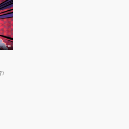
有梗 第138集：犬系男
友的恋爱日常
1.2万热力值
04:45
有梗 第139集：有个很
man的女友是怎样的..
1.1万热力值
05:01
02:29
有梗 第140集：恋爱中
的男生求生欲到底有..
1.1万热力值
03:19
行》
有梗 第141集：五一回
家文明用语求生指南
1.3万热力值
02:56
有梗 第142集：土味情
话尬撩指南
8749热力值
03:39
有梗 第143集：杠精是