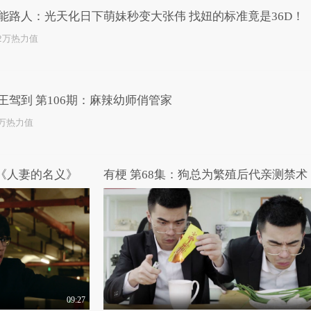
能路人：光天化日下萌妹秒变大张伟 找妞的标准竟是36D！
.2万热力值
王驾到 第106期：麻辣幼师俏管家
1万热力值
剧《人妻的名义》
有梗 第68集：狗总为繁殖后代亲测禁术
09:27