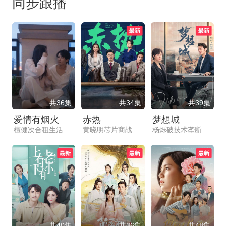
同步跟播
共36集
共34集
共39集
爱情有烟火
赤热
梦想城
檀健次合租生活
黄晓明芯片商战
杨烁破技术垄断
共40集
共36集
共48集