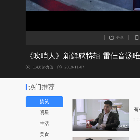
分享
《吹哨人》新鲜感特辑 雷佳音汤唯
1.4万热力值
2019-11-07
热门推荐
搞笑
有
明星
2.
生活
04:02
美食