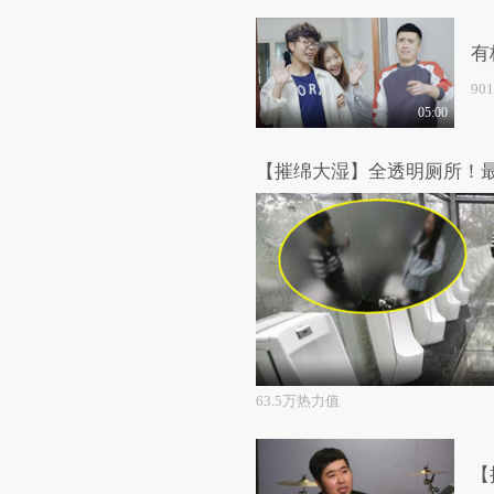
有
90
05:00
【摧绵大湿】全透明厕所！
63.5万热力值
【