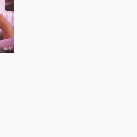
《吹哨人》平凡英雄特
辑 雷佳音汤唯为正..
1.2万热力值
01:22
电影《亲爱的新年好》
曝“新年愿望”实验..
1.3万热力值
06:50
02:42
皇室到访引燃“战火”
《唐顿庄园》新篇..
1.4万热力值
00:54
柏氏第八届星光盛典在
贵阳开幕0
1.0万热力值
02:17
网剧《心灵法医》插曲
演唱者游弥娜为新歌..
9915热力值
02:24
电影《吹哨人》终极预