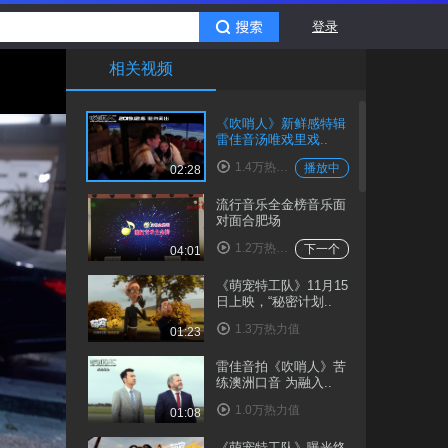
登录
相关视频
《吹哨人》新鲜感特辑
雷佳音汤唯戏里戏..
1.4万热力值
播放中
02:28
流行音乐全金榜音乐面
对面合肥场
1.2万热力值
下一个
04:01
《萌宠特工队》11月15
日上映，“秘密计划..
1.3万热力值
01:23
雷佳音拍《吹哨人》苦
练澳洲口音 为融入..
1.0万热力值
01:08
《萌宠特工队》曝光终