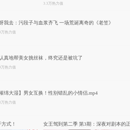
3.3万热力值
呀我去：污段子与血浆齐飞 一场荒诞离奇的《老笠》
.0万热力值
认真地帮美女挑丝袜，终究还是被坑了
.9万热力值
摧绵大湿】男女互换！性别错乱的小情侣.mp4
.3万热力值
开方式！