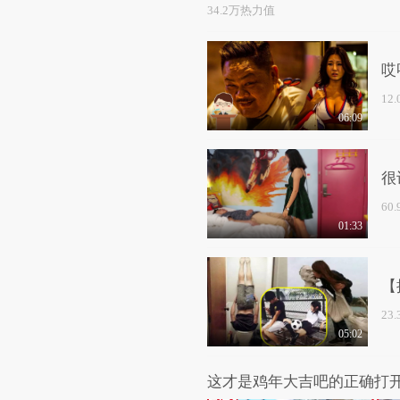
34.2万热力值
哎
12
06:09
很
60
01:33
【
23
05:02
这才是鸡年大吉吧的正确打