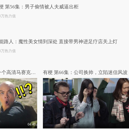
梗 第56集：男子偷情被人夫威逼出柜
.3万热力值
能路人：魔性美女情到深处 直接带男神进足疗店关上灯
.8万热力值
节制啊年轻人！秒射就只差一个高清马赛克的距离！
有梗 第66集：公司换帅，立陷迷信风波
04:40