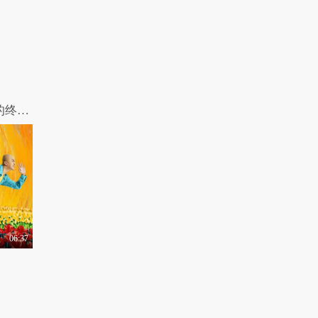
告
9238热力值
01:52
电影《吹哨人》北京首
映 雷佳音汤唯搞怪..
1.0万热力值
01:45
电影《亲爱的新年好》
哎呀我去：《陆垚知马俐》女神嘲弄下的终极备胎养成史
发布“用力”版人物..
9663热力值
01:37
《紧急救援》发“分秒
必争”版预告，惊险..
1.0万热力值
01:24
06:37