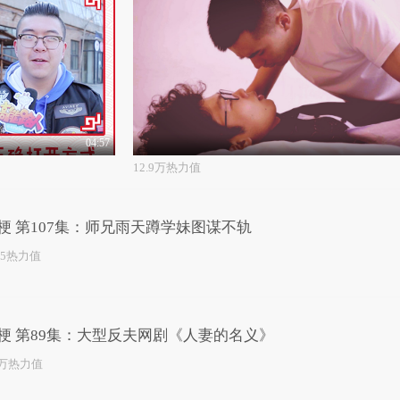
04:57
12.9万热力值
梗 第107集：师兄雨天蹲学妹图谋不轨
55热力值
梗 第89集：大型反夫网剧《人妻的名义》
1万热力值