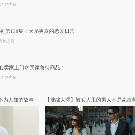
.2万热力值
梗 第138集：犬系男友的恋爱日常
2万热力值
心卖家上门求买家善待商品！
.4万热力值
师不为人知的故事
【摧绵大湿】被女人甩的男人不是高富帅.