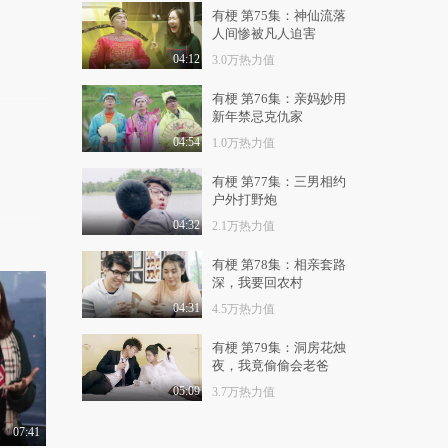
8554热力值
01:15
有梗 第75集：神仙流落
人间惨被凡人迫害
乌兰托娅新专辑《我爱
民族风》隆重发布
04:12
3.0万热力值
9793热力值
02:09
有梗 第76集：亲妈妙用
新年禁忌克仇家
《吹哨人》“昨日说
法”带来史上最扑朔迷..
04:54
1.0万热力值
9336热力值
01:05
有梗 第77集：三男相约
户外打野炮
首部人大制度题材电影
《大梦难忘》北京首..
04:32
2.1万热力值
1.1万热力值
01:41
有梗 第78集：相亲套路
《追凶十九年》今日公
深，我要回农村
映 刑侦反类型电影..
04:31
4.5万热力值
1.2万热力值
03:10
有梗 第79集：洞房花烛
《青春之骏》亮相中国
夜，我竟偷偷会老爸
金鸡百花电影节民族..
05:09
3.7万热力值
1.3万热力值
01:41
07:41
西安女孩王奕心荣获亚