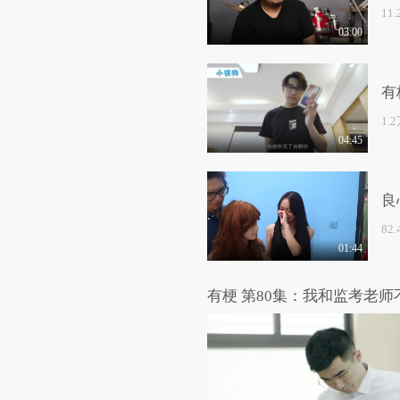
11
03:00
有
1.
04:45
良
82
01:44
有梗 第80集：我和监考老