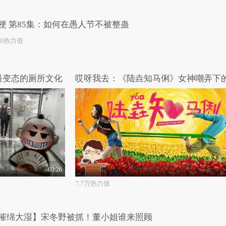
梗 第85集：如何在愚人节不被整蛊
10热力值
最变态的厕所文化
03:26
7.7万热力值
摧绵大湿】宋冬野被抓！董小姐谁来照顾