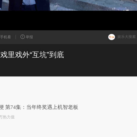
娱乐大搜索
手机看
举报
戏里戏外“互坑”到底
已为您推荐了10+条视频
梗 第74集：当年终奖遇上机智老板
2万热力值