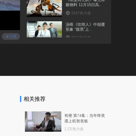
极物料 11月15日高..
9167热力值
01:28
汤唯《吹哨人》中颠覆
形象 “腹黑”上..
+
订阅
9522热力值
01:02
郭晶晶出席代言活动
现场传授育儿秘籍
1.1万热力值
01:49
《紧急救援》曝“林超
贤硬核回归”预告片..
9008热力值
01:06
相关推荐
电影《唐顿庄园》发布
人物特辑 百态人生..
9075热力值
02:35
有梗 第74集：当年终奖
遇上机智老板
《吹哨人》雷佳音汤唯
上演危险关系 敌友..
04:02
2.2万热力值