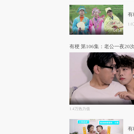
有
1.
04:54
有梗 第106集：老公一夜20
1.4万热力值
有