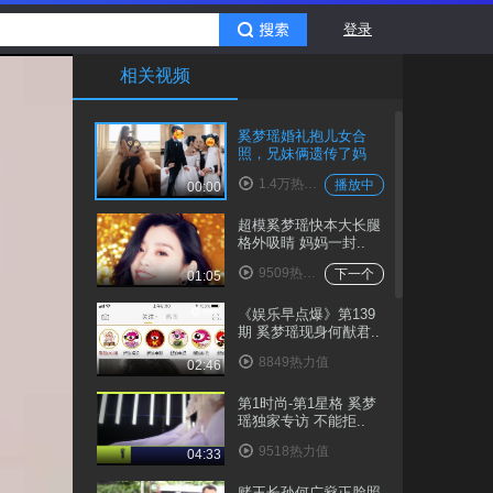
登录
相关视频
奚梦瑶婚礼抱儿女合
照，兄妹俩遗传了妈
妈..
1.4万热力值
播放中
00:00
超模奚梦瑶快本大长腿
格外吸睛 妈妈一封..
9509热力值
下一个
01:05
《娱乐早点爆》第139
期 奚梦瑶现身何猷君..
8849热力值
02:46
第1时尚-第1星格 奚梦
瑶独家专访 不能拒..
9518热力值
04:33
赌王长孙何广燊正脸照