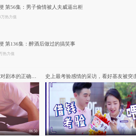
梗 第56集：男子偷情被人夫威逼出柜
.3万热力值
梗 第136集：醉酒后做过的搞笑事
2万热力值
女王驾到第二季 第3期：深夜对剧本的正确姿势
06:50