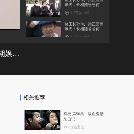
曝光，长相随爸爸何..
1.2万热力值
01:19
赌王长孙何广燊正面照
曝光！长相随爸爸何..
1.3万热力值
00:58
#奚梦瑶#现身机场，心
奚梦瑶婚礼抱儿女合照，兄妹俩遗传了妈妈的超模基因，腿长比例抢镜#第36期娱乐热点剧评社#
情不错呀
8724热力值
00:16
奚梦瑶和国外超模在后
台疯玩，太可爱了！
1.2万热力值
00:16
相关推荐
刘雯、何穗、奚梦瑶，
三位东方超模维密秀..
1.1万热力值
03:04
有梗 第50集：吸血鬼猎
杀日记
何穗奚梦瑶长腿超模撩
动上海，今年维密秀..
05:40
19.2万热力值