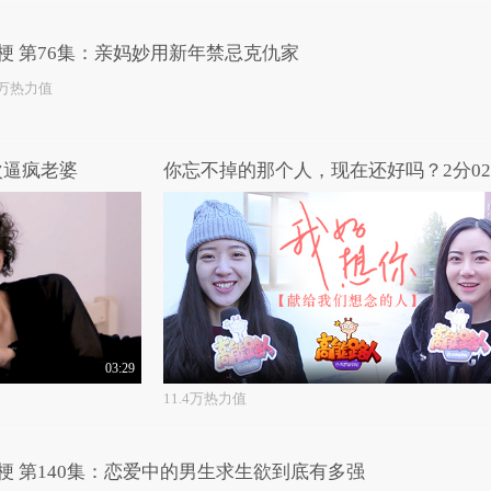
梗 第76集：亲妈妙用新年禁忌克仇家
0万热力值
次逼疯老婆
03:29
11.4万热力值
梗 第140集：恋爱中的男生求生欲到底有多强