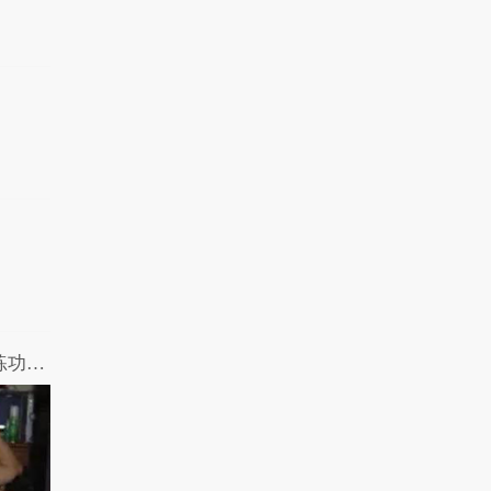
【摧绵大湿】床技了得！小情侣奇葩的练功招式