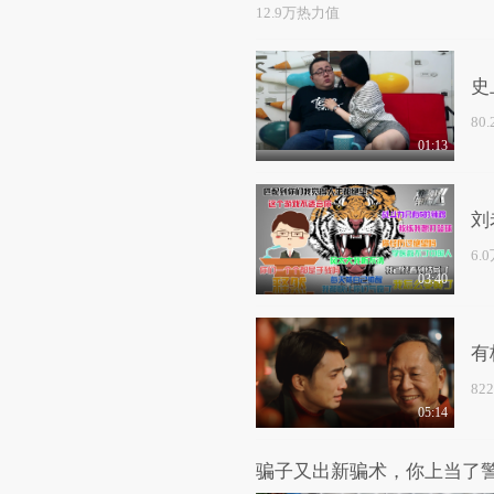
12.9万热力值
史
80
01:13
刘
6.
03:40
有
82
05:14
骗子又出新骗术，你上当了