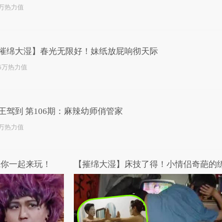
1万热力值
摧绵大湿】春光无限好！妹纸放屁响彻天际
.6万热力值
王驾到 第106期：麻辣幼师俏管家
1万热力值
喊你一起来玩！