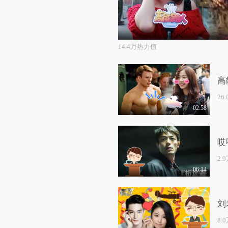
14.4万热力值
高
26
02:58
哎
2.
06:14
刘
8.