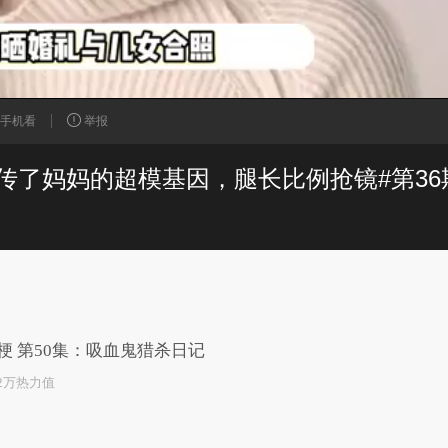
手机看
举报
已为您推荐了10+条视频
梗 第50集：吸血鬼猎杀日记
.2万热力值