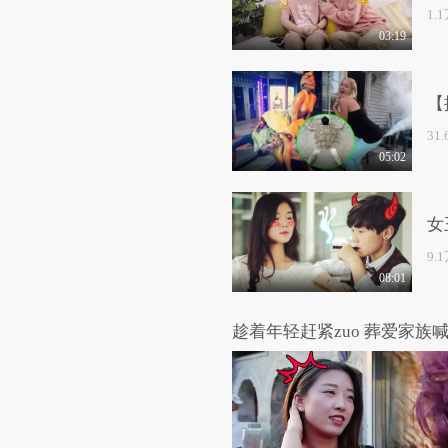
1.
03:19
【
31
05:02
女
9.
08:01
趁着年轻赶紧zuo 葬爱家族