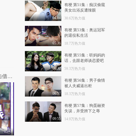
1.1万热力值
02:13
有梗 第51集：痴汉偷窥
美女出浴反遭辣眼
活动现场偶遇奚梦瑶，
真是肤白貌美大长腿..
04:04
30.6万热力值
8381热力值
00:15
有梗 第53集：奥运冠军
的退役私生活
奚梦瑶第五次登台摔
倒，她是如何成为超
05:36
18.7万热力值
模..
1.1万热力值
01:40
有梗 第55集：听妈妈的
话，去跟老师谈恋爱吧
超模分析奚梦瑶的笑容
弧度，最后发现还是..
06:32
59.3万热力值
1.0万热力值
00:42
史上最考验感情的采访，看好基友被突击借钱的真实反应
有梗 第56集：男子偷情
维密超模奚梦瑶畅谈自
被人夫威逼出柜
己吃什么能保持好身..
06:57
18.3万热力值
1.1万热力值
01:00
有梗 第57集：狗蛋融资
奚梦瑶的开挂人生开
失误，并受胯下之辱
启：21岁成超模，30
09:55
14.9万热力值
岁..
1.1万热力值
01:08
05:43
谁说超模必须年轻靓