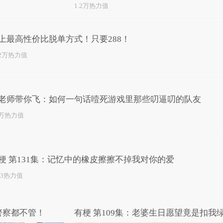
1.2万热力值
上最高性价比脱单方式！只要288！
.2万热力值
老师带你飞：如何一句话噎死游戏里那些叨逼叨的队友
0万热力值
梗 第131集：记忆中的橡皮擦擦不掉我对你的爱
23热力值
警察都不管！
有梗 第109集：老婆生日愿望竟是扣我