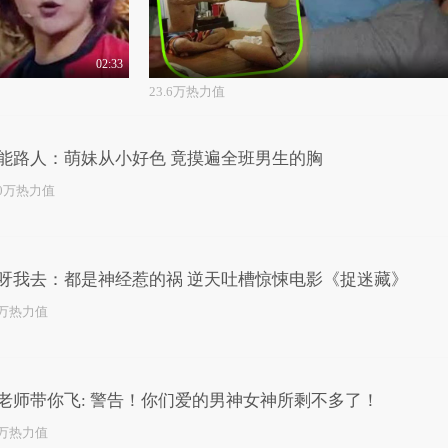
02:33
23.6万热力值
能路人：萌妹从小好色 竟摸遍全班男生的胸
.0万热力值
呀我去：都是神经惹的祸 逆天吐槽惊悚电影《捉迷藏》
9万热力值
老师带你飞: 警告！你们爱的男神女神所剩不多了！
0万热力值