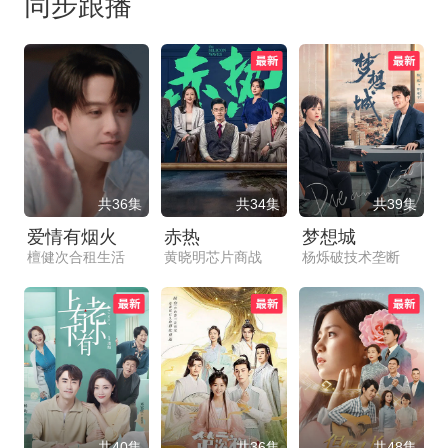
同步跟播
共36集
共34集
共39集
爱情有烟火
赤热
梦想城
檀健次合租生活
黄晓明芯片商战
杨烁破技术垄断
共40集
共36集
共48集