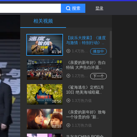
登录
相关视频
【娱乐大搜索】《速度
与激情：特别行动》..
1.4万热力值
播放中
01:34
《亲爱的新年好》告白
特辑 大声告白许愿..
1.2万热力值
下一个
02:03
《鲨海逃生》定档1月
10日 绝美海域暗藏..
1.3万热力值
00:56
《亲爱的新年好》致每
一个珍贵的你 “新..
1.1万热力值
02:18
马兴文CHINA POP全