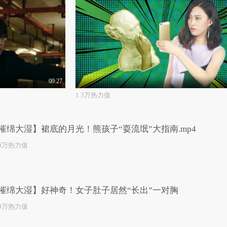
09:27
1.3万热力值
摧绵大湿】裙底的月光！熊孩子“耍流氓”大指南.mp4
.9万热力值
摧绵大湿】好神奇！女子肚子居然“长出”一对胸
.9万热力值