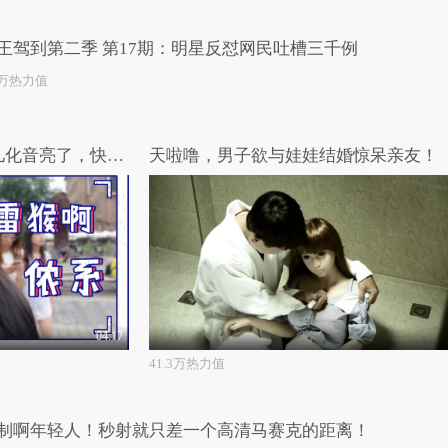
王驾到第二季 第17期：明星反怼网民吐槽三千例
4万热力值
全国方言大比拼，北京人的儿化音亮了，快来找找你的老乡吧！
天啦噜，男子欲与娃娃结婚惊呆亲友！
04:17
41.3万热力值
制啊年轻人！秒射就只差一个高清马赛克的距离！