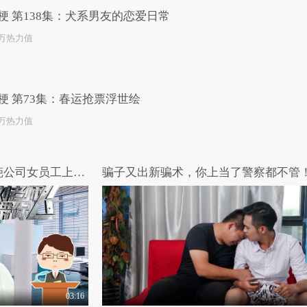
梗 第138集：犬系男友的恋爱日常
2万热力值
梗 第73集：春运抢票浮世绘
3万热力值
刘老师带你飞：不能忍！奇葩公司女员工上班前必须接受老板亲吻
骗子又出新骗术，你上当了警察都不管
03:16