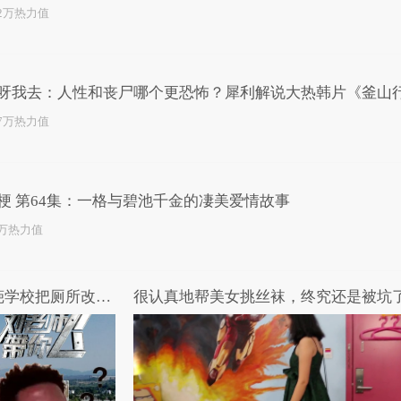
.2万热力值
呀我去：人性和丧尸哪个更恐怖？犀利解说大热韩片《釜山
.7万热力值
梗 第64集：一格与碧池千金的凄美爱情故事
4万热力值
刘老师带你飞：住茅房？奇葩学校把厕所改成宿舍！
很认真地帮美女挑丝袜，终究还是被坑