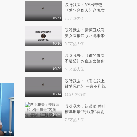
1.1万热力值
02:03
哎呀我去：YY出奇迹
《梦想合伙人》这碗女
《紧急救援》发布“命
性创业鸡汤有毒！
悬一线”预告 彭于..
06:51
7.6万热力值
1.2万热力值
00:50
哎呀我去：素颜丑成马
美女直播卸妆吓跑未婚
更多幸存者出现！《寂
夫
静之地2》发布正式..
06:10
5.5万热力值
1.2万热力值
02:26
哎呀我去：《谁的青春
不迷茫》狗血的套路你
《鲨海逃生》曝暗
藏“鲨”机版预告 星二..
最强
06:56
5.9万热力值
1.3万热力值
00:50
！
哎呀我去：《睡在我上
《鲨海逃生》水下秘境
铺的兄弟》 一言不和就
惊现超感猎杀 姐妹..
拳打脚踢的青春
06:14
11.9万热力值
9888热力值
00:50
哎呀我去：辣眼睛 神吐
星二代组团闯水下秘境
槽年度最“污贱俗”喜剧
06:26
《鲨海逃生》惊险..
《王牌贱谍》
7.3万热力值
1.0万热力值
00:50
01:14
《鲨海逃生》曝暗