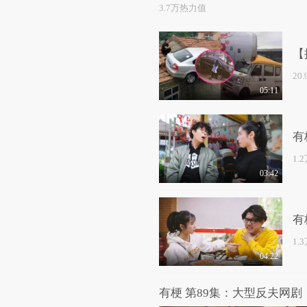
3.7万热力值
【
20
05:11
有
1.
03:42
有
1.
04:22
有梗 第89集：大型反夫网