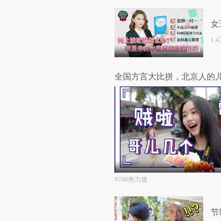
女
1.
04:04
9766热力值
节