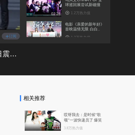
球巡回展尝试新碰撞
1.2万热力值
02:28
电影《亲爱的新年好》
首映温情无限 白白..
+
订阅
1.3万热力值
01:27
重磅海底杀手露真容
【娱乐大搜索】《速度与激情：特别行动》发布会“双森”上演“硬碰硬” 8月23日震撼上映
《鲨海逃生》解锁全
新..
1.0万热力值
00:31
《亲爱的新年好》年度
扎心拷问 被虐了无..
9948热力值
05:41
相关推荐
黑色幽默类喜剧引发热
潮 电影《金字塔之..
1.3万热力值
01:19
哎呀我去：是时候“歌
颂”一波快递员了 爆笑
电影《麦子的盖头》走
吐槽《超级快递》
进中国人民大学 主..
05:14
3.8万热力值