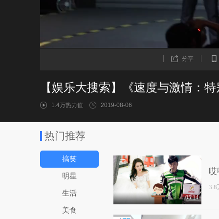
分享
1.4万热力值
2019-08-06
热门推荐
搞笑
哎
明星
3.
生活
05:14
美食