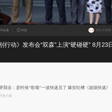
娱乐大搜索
手机看
举报
已为您推荐了10+条视频
呀我去：是时候“歌颂”一波快递员了 爆笑吐槽《超级快递》
8万热力值