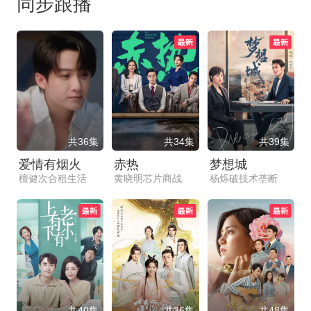
同步跟播
共36集
共34集
共39集
爱情有烟火
赤热
梦想城
檀健次合租生活
黄晓明芯片商战
杨烁破技术垄断
共40集
共36集
共48集