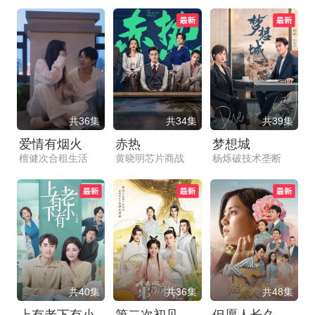
共36集
共34集
共39集
爱情有烟火
赤热
梦想城
檀健次合租生活
黄晓明芯片商战
杨烁破技术垄断
共40集
共36集
共48集
上有老下有小
第二次初见
但愿人长久