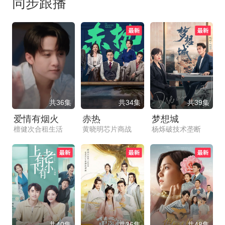
同步跟播
共36集
共34集
共39集
爱情有烟火
赤热
梦想城
檀健次合租生活
黄晓明芯片商战
杨烁破技术垄断
共40集
共36集
共48集