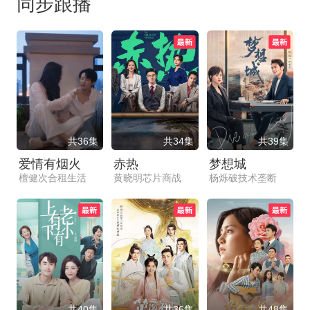
同步跟播
共36集
共34集
共39集
爱情有烟火
赤热
梦想城
檀健次合租生活
黄晓明芯片商战
杨烁破技术垄断
共40集
共36集
共48集