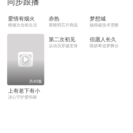
同步跟播
共36集
共34集
共39集
爱情有烟火
赤热
梦想城
檀健次合租生活
黄晓明芯片商战
杨烁破技术垄断
共36集
共48集
第二次初见
但愿人长久
运动员穿越变身
陈妍希追梦舞台
共40集
上有老下有小
决心守护爱和家