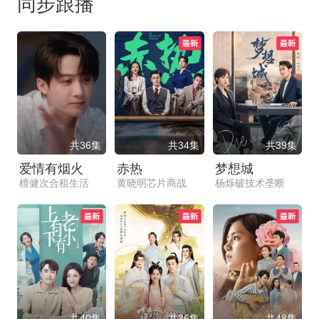
同步跟播
共36集
共34集
共39集
爱情有烟火
赤热
梦想城
檀健次合租生活
黄晓明芯片商战
杨烁破技术垄断
共40集
共36集
共48集