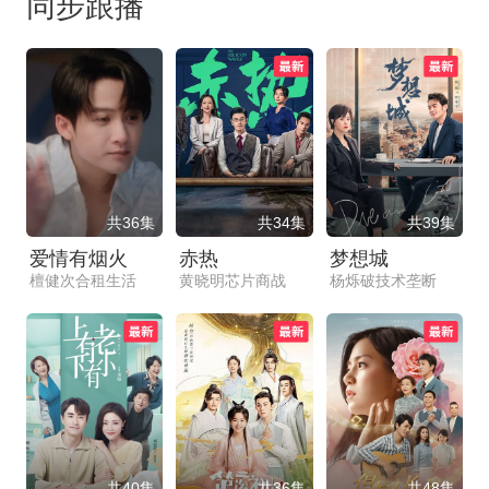
同步跟播
共36集
共34集
共39集
爱情有烟火
赤热
梦想城
檀健次合租生活
黄晓明芯片商战
杨烁破技术垄断
共40集
共36集
共48集