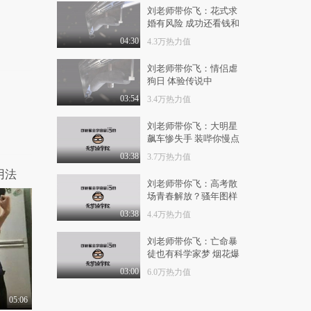
8733热力值
06:18
刘老师带你飞：花式求
婚有风险 成功还看钱和
《只为遇见你》第43集
脸
预告
04:30
4.3万热力值
8175热力值
02:27
刘老师带你飞：情侣虐
狗日 体验传说中
《绽放吧,百合》第43
的“瞎”啪啪
集预告
03:54
3.4万热力值
1.1万热力值
02:05
刘老师带你飞：大明星
飙车惨失手 装哔你慢点
《封神演义》第43集预
告
手别抖
03:38
3.7万热力值
9028热力值
03:45
用法
刘老师带你飞：高考散
《破冰行动》第43集预
场青春解放？骚年图样
告
别着急浪
03:38
4.4万热力值
1.2万热力值
01:55
刘老师带你飞：亡命暴
《筑梦情缘》第43集预
徒也有科学家梦 烟花爆
告
竹加酒瓶竟造出炸弹
03:00
6.0万热力值
1.4万热力值
01:48
05:06
《白发》第43集预告