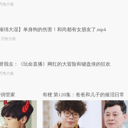
3万热力值
摧绵大湿】单身狗的伤害！和尚都有女朋友了.mp4
.1万热力值
呀我去：《玩命直播》网红的大冒险和键盘侠的狂欢
6万热力值
师俏管家
有梗 第120集：爸爸和儿子的催泪日常