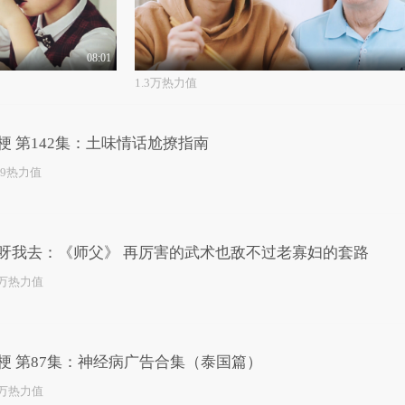
08:01
1.3万热力值
梗 第142集：土味情话尬撩指南
49热力值
呀我去：《师父》 再厉害的武术也敌不过老寡妇的套路
4万热力值
梗 第87集：神经病广告合集（泰国篇）
7万热力值