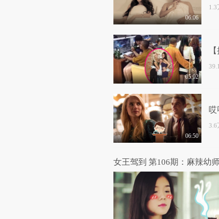
1.
06:06
【
39
05:02
哎
3.
06:50
女王驾到 第106期：麻辣幼