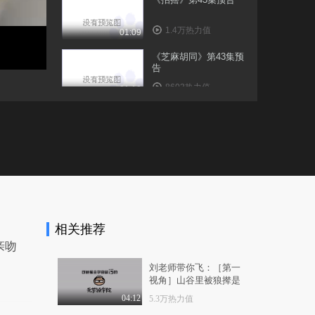
1.4万热力值
01:09
《芝麻胡同》第43集预
告
8603热力值
01:13
《黄金瞳》第43集预告
1.4万热力值
01:38
《招摇DVD版》第43集
预告
1.0万热力值
06:18
相关推荐
《都挺好》第43集预告
亲吻
9479热力值
06:18
刘老师带你飞：［第一
视角］山谷里被狼撵是
《全都是泡菜》第43集
一种怎样的体验
预告
04:12
5.3万热力值