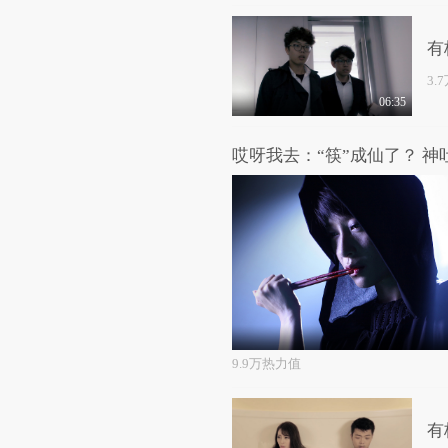
有
3.
06:35
9.9万热力值
有