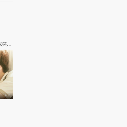
哎呀我去：这部尴尬做作的青春电影让我笑出了腹肌
06:26