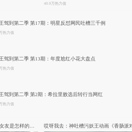
40.9万热力值
王驾到第二季 第17期：明星反怼网民吐槽三千例
4万热力值
王驾到第二季 第13期：年度尬红小花大盘点
9万热力值
王驾到第二季 第2期：希拉里败选后转行当网红
9万热力值
有梗 第139集：有个很man的女友是怎样的体验
哎呀我去：神吐槽污妖王动画《香肠派