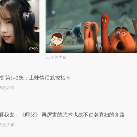
02:29
9.5万热力值
梗 第142集：土味情话尬撩指南
49热力值
呀我去：《师父》 再厉害的武术也敌不过老寡妇的套路
4万热力值