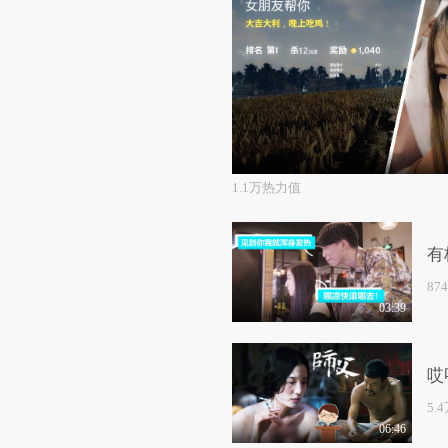
1.1万热力值
有
87
03:39
哎
5.
06:46