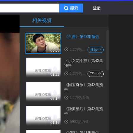
登录
相关视频
《主角》第43集预告
1.2万热力值
播放中
00:00
《小女花不弃》第43集
预告
1.3万热力值
下一个
01:22
《国宝奇旅》第43集预
告
1.1万热力值
02:14
《独孤皇后》第43集预
告
9902热力值
01:17
《招摇》第43集预告