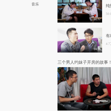
音乐
纯
50
01:32
有
4.
04:31
三个男人约妹子开房的故事