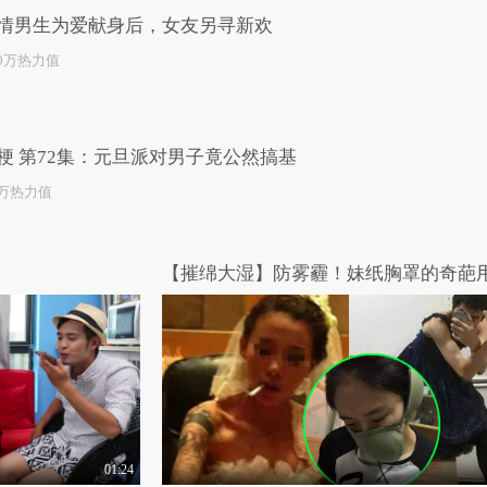
情男生为爱献身后，女友另寻新欢
.0万热力值
梗 第72集：元旦派对男子竟公然搞基
7万热力值
！
【摧绵大湿】防雾霾！妹纸胸罩的奇葩
01:24