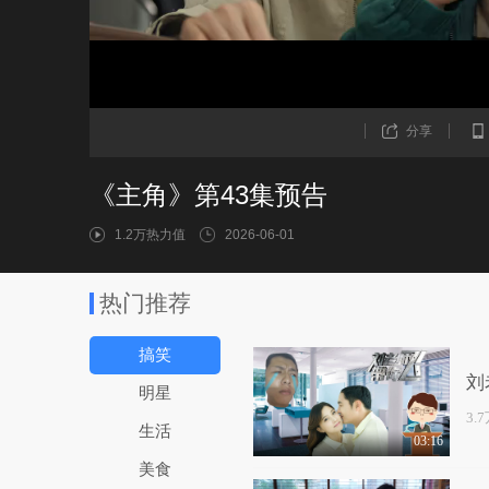
分享
《主角》第43集预告
1.2万热力值
2026-06-01
热门推荐
搞笑
刘
明星
3.
生活
03:16
美食