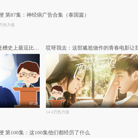
梗 第87集：神经病广告合集（泰国篇）
7万热力值
哎呀我去：“筷”成仙了？ 神吐槽史上最逗比的国产恐怖片
07:29
14.4万热力值
梗 第100集：这100集他们都经历了什么